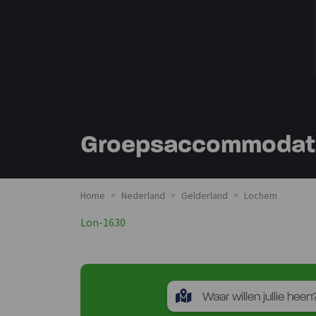
Groepsaccommodati
Home
Nederland
Gelderland
Lochem
>
>
>
Lon-1630