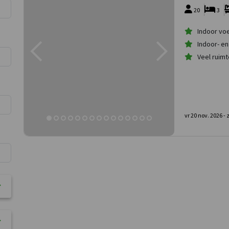
20
3
Indoor voe
Indoor- e
Veel ruimt
vr 20 nov. 2026 -
z