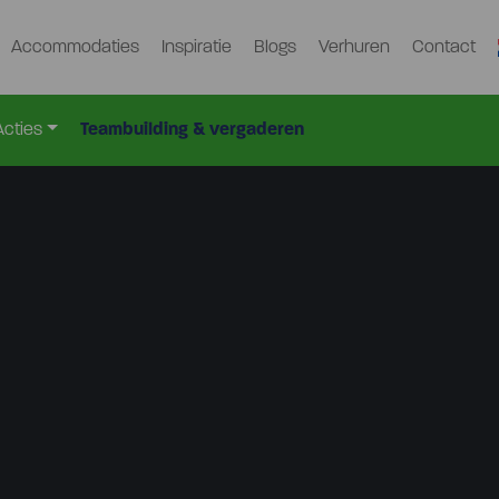
Accommodaties
Inspiratie
Blogs
Verhuren
Contact
Acties
Teambuilding & vergaderen