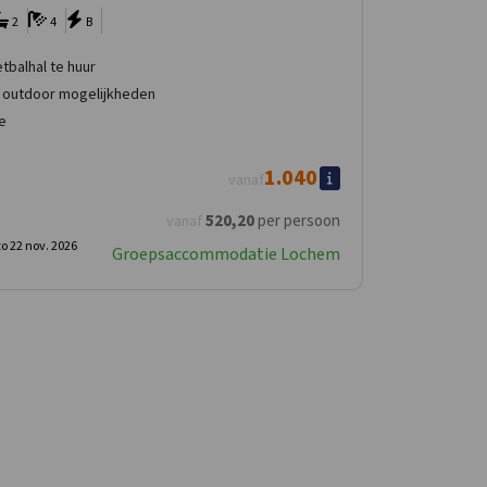
2
4
B
tbalhal te huur
n outdoor mogelijkheden
e
1.040
vanaf
520
,20
per persoon
vanaf
o 22 nov. 2026
Groepsaccommodatie Lochem