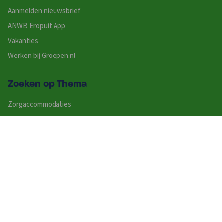
Aanmelden nieuwsbrief
ANWB Eropuit App
Vakanties
Werken bij Groepen.nl
Zoeken op Thema
Zorgaccommodaties
Schoolkampen en schoolgroepen
Groepsaccommodaties op een park
Groepsaccommodaties bij een stad
Groepsaccommodaties met de hond
Grote vakantiehuizen
Vakanties met eigen sanitair
Wellness