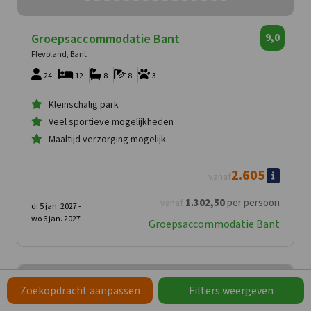
Groepsaccommodatie Bant
9,0
Flevoland, Bant
24
12
8
8
3
Kleinschalig park
Veel sportieve mogelijkheden
Maaltijd verzorging mogelijk
2.605
vanaf
1.302
,50
per persoon
vanaf
di 5 jan. 2027 -
wo 6 jan. 2027
Groepsaccommodatie Bant
Zoekopdracht aanpassen
Filters weergeven