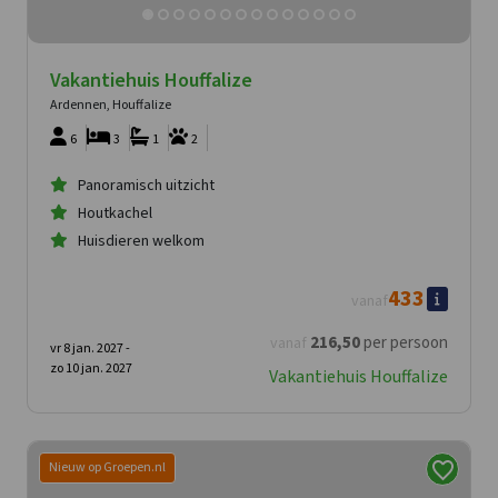
Vakantiehuis Houffalize
Ardennen, Houffalize
6
3
1
2
Panoramisch uitzicht
Houtkachel
Huisdieren welkom
433
vanaf
216
,50
per persoon
vanaf
vr 8 jan. 2027 -
zo 10 jan. 2027
Vakantiehuis Houffalize
Nieuw op Groepen.nl