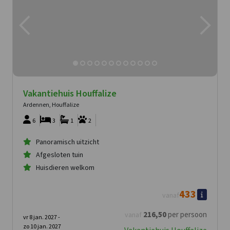
Vakantiehuis Houffalize
Ardennen, Houffalize
6
3
1
2
Panoramisch uitzicht
Afgesloten tuin
Huisdieren welkom
433
vanaf
216
,50
per persoon
vanaf
vr 8 jan. 2027 -
zo 10 jan. 2027