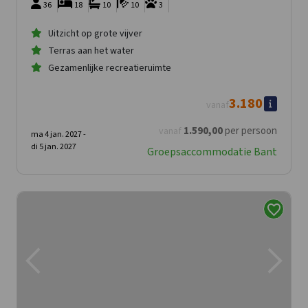
36
18
10
10
3
Uitzicht op grote vijver
Terras aan het water
Gezamenlijke recreatieruimte
3.180
vanaf
1.590
,00
per persoon
vanaf
ma 4 jan. 2027 -
di 5 jan. 2027
Groepsaccommodatie Bant