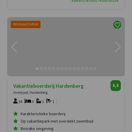
Vakantiehuis Houffalize
Whirlpool/Hottub
Vakantieboerderij Hardenberg
8,8
Overijssel, Hardenberg
10
5
1
1
Karakteristieke boerderij
Op vakantiepark met overdekt zwembad
Bosrijke omgeving