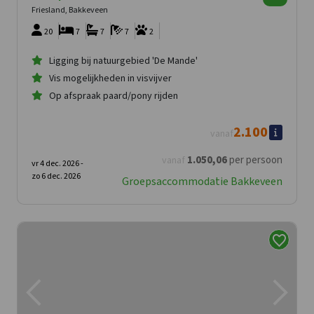
Friesland, Bakkeveen
20
7
7
7
2
Ligging bij natuurgebied 'De Mande'
Vis mogelijkheden in visvijver
Op afspraak paard/pony rijden
2.100
vanaf
1.050
,06
per persoon
vanaf
vr 4 dec. 2026 -
zo 6 dec. 2026
Groepsaccommodatie Bakkeveen