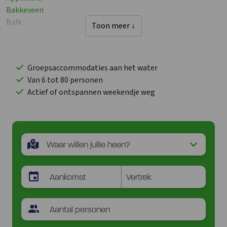
Bakkeveen
Balk
Toon meer ↓
Cornwerd
De-Veenhoop
Delfstrahuizen
Groepsaccommodaties aan het water
Earnewald
Van 6 tot 80 personen
Easterein
Actief of ontspannen weekendje weg
Echtenerbrug
Ee-Ie
Eernewoude
Elahuizen
Elsloo
Ferwoude
Goingarijp
Harlingen
Heeg
Hindeloopen
Holwerd