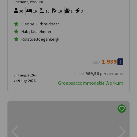
Friesland, Workum
30
16
10
10
1
D
Flexibel uitbreidbaar
Nabij IJsselmeer
Rolstoeltoegankelijk
1.939
vanaf
969
,50
per persoon
vanaf
vr 7 aug. 2026 -
zo 9 aug. 2026
Groepsaccommodatie Workum