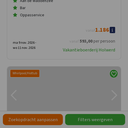
Aan de Waddenzee
Bar
Oppasservice
1.186
vanaf
593
,00
per persoon
vanaf
ma 9 nov. 2026 -
wo 11 nov. 2026
Vakantieboerderij Holwerd
Whirlpool/Hottub
Zoekopdracht aanpassen
Filters weergeven