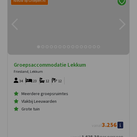
Nieuw op Groepen.nl
Groepsaccommodatie Lekkum
Friesland, Lekkum
34
23
12
12
Meerdere groepsruimtes
Vlakbij Leeuwarden
Grote tuin
3.256
vanaf