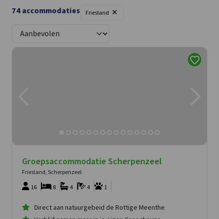
Scherpenzeel-Fr
×
74
accommodaties
Friesland
Sint-Annaparochie
Sneek
Snikzwaag
Sondel
Terkaple
Ternaard
Twijzelerheide
Uitwellingerga
Warns
Workum
Woudsend
Groepsaccommodatie Scherpenzeel
Friesland, Scherpenzeel
16
8
4
4
1
Direct aan natuurgebeid de Rottige Meenthe