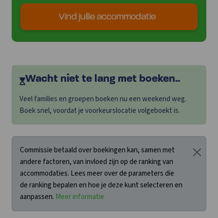
Hommerts
Idskenhuizen
Vind jullie accommodatie
Lekkum
Lemmer
Lollum
Munnekeburen
Nes
Wacht niet te lang met boeken..
Nes-Akkrum
Nijhuizum
Veel families en groepen boeken nu een weekend weg.
Noordwolde
Boek snel, voordat je voorkeurslocatie volgeboekt is.
Offingawier
Offingawier-Sneek
Oosterzee
Commissie betaald over boekingen kan, samen met
Oudega
andere factoren, van invloed zijn op de ranking van
Oudehaske
accommodaties. Lees meer over de parameters die
Pingjum
de ranking bepalen en hoe je deze kunt selecteren en
Rijs
aanpassen.
Meer informatie
Ruigahuizen
Scherpenzeel