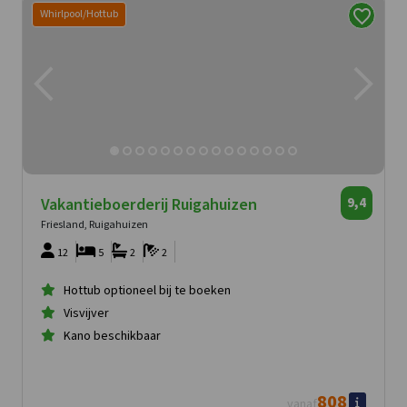
Whirlpool/Hottub
Vakantieboerderij Ruigahuizen
9,4
Friesland, Ruigahuizen
12
5
2
2
Hottub optioneel bij te boeken
Visvijver
Kano beschikbaar
808
vanaf