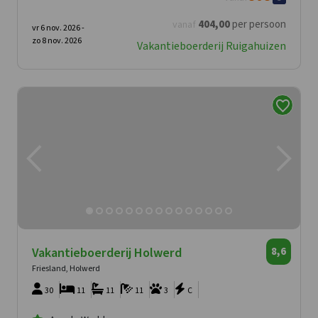
404
,00
per persoon
vanaf
vr 6 nov. 2026 -
zo 8 nov. 2026
Vakantieboerderij Ruigahuizen
Vakantieboerderij Holwerd
8,6
Friesland, Holwerd
30
11
11
11
3
C