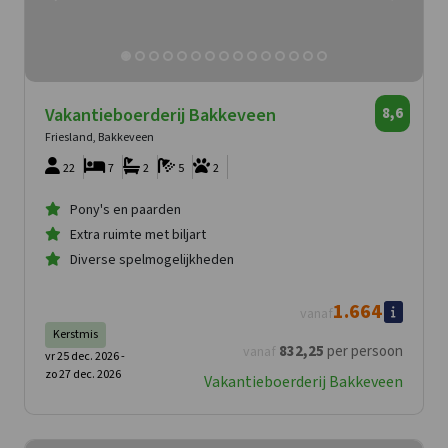
Vakantieboerderij Bakkeveen
8,6
Friesland, Bakkeveen
22
7
2
5
2
Pony's en paarden
Extra ruimte met biljart
Diverse spelmogelijkheden
1.664
vanaf
Kerstmis
832
,25
per persoon
vanaf
vr 25 dec. 2026 -
zo 27 dec. 2026
Vakantieboerderij Bakkeveen