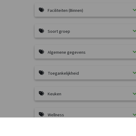
Faciliteiten (Binnen)
Soort groep
Algemene gegevens
Toegankelijkheid
Keuken
Wellness