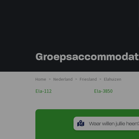
Groepsaccommodatie
Home
Nederland
Friesland
Elahuizen
>
>
>
Ela-112
Ela-3850