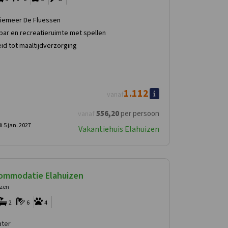
atiemeer De Fluessen
bar en recreatieruimte met spellen
id tot maaltijdverzorging
1.112
vanaf
556
,20
per persoon
vanaf
i 5 jan. 2027
Vakantiehuis Elahuizen
ommodatie Elahuizen
izen
2
6
4
ater