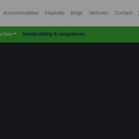
Accommodaties
Inspiratie
Blogs
Verhuren
Contact
Acties
Teambuilding & vergaderen