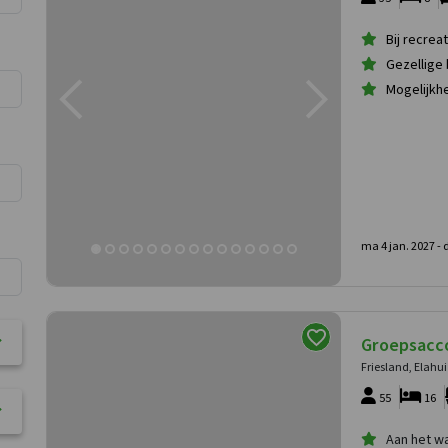
Bij recre
Gezellige 
Mogelijkhe
ma 4 jan. 2027 -
d
Groepsacc
Friesland, Elahu
55
16
Aan het w