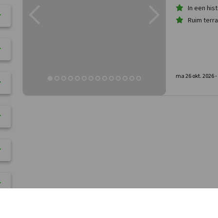
In een his
Ruim terr
ma 26 okt. 2026 -