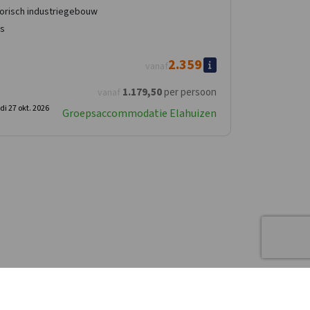
torisch industriegebouw
as
2.359
vanaf
1.179
,50
per persoon
vanaf
di 27 okt. 2026
Groepsaccommodatie Elahuizen