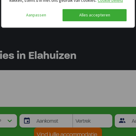
klikken, stemt u in met ons gebruik van cookies.
Cookie beleid
Aanpassen
Alles accepteren
s in Elahuizen
Vind jullie accommodatie