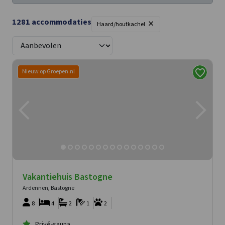
×
1281
accommodaties
Haard/houtkachel
Nieuw op Groepen.nl
Vakantiehuis Bastogne
Ardennen, Bastogne
8
4
2
1
2
Privé-sauna