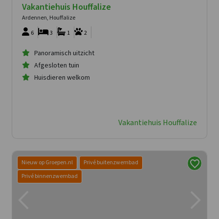
Vakantiehuis Houffalize
Ardennen, Houffalize
6
3
1
2
Panoramisch uitzicht
Afgesloten tuin
Huisdieren welkom
Vakantiehuis Houffalize
Nieuw op Groepen.nl
Privé buitenzwembad
Privé binnenzwembad