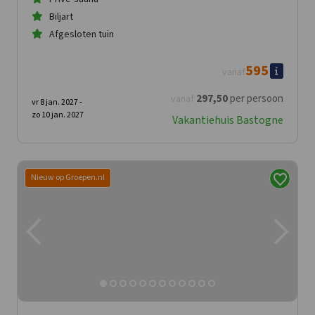
Biljart
Afgesloten tuin
595
vanaf
297
,50
per persoon
vanaf
vr 8 jan. 2027 -
zo 10 jan. 2027
Vakantiehuis Bastogne
Nieuw op Groepen.nl