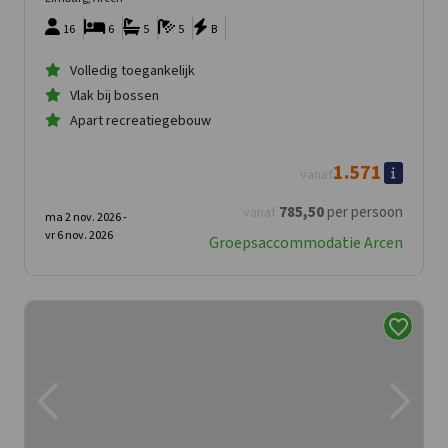
16
6
5
5
B
Volledig toegankelijk
Vlak bij bossen
Apart recreatiegebouw
1.571
vanaf
785
,50
per persoon
vanaf
ma 2 nov. 2026 -
vr 6 nov. 2026
Groepsaccommodatie Arcen