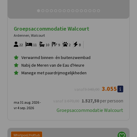
Groepsaccommodatie Walcourt
Ardennen, Walcourt
22
11
10
9
2
B
Verwarmd binnen- én buitenzwembad
Nabij de Meren van de Eau d'Heure
Manege met paardrijmogelijkheden
3.055
vanaf
3.340
,00
1.527
,50
per persoon
vanaf
1.670
,00
ma 31 aug. 2026 -
vr 4 sep. 2026
Groepsaccommodatie Walcourt
Whirlpool/Hottub