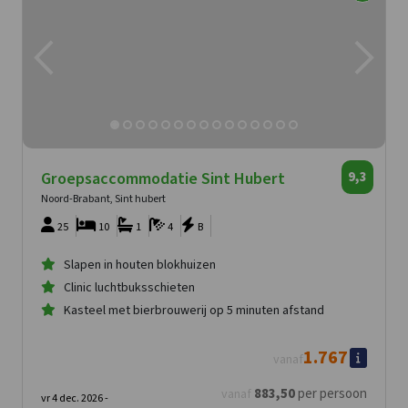
Groepsaccommodatie Sint Hubert
9,3
Noord-Brabant, Sint hubert
25
10
1
4
B
Slapen in houten blokhuizen
Clinic luchtbuksschieten
Kasteel met bierbrouwerij op 5 minuten afstand
1.767
vanaf
883
,50
per persoon
vanaf
vr 4 dec. 2026 -