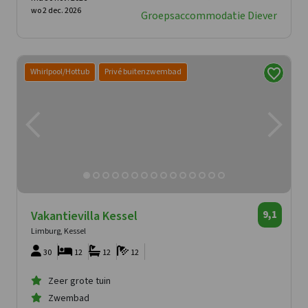
wo 2 dec. 2026
Groepsaccommodatie Diever
Whirlpool/Hottub
Privé buitenzwembad
Vakantievilla Kessel
9,1
Limburg, Kessel
30
12
12
12
Zeer grote tuin
Zwembad