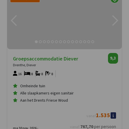
Groepsaccommodatie Diever
9,3
Drenthe, Diever
16
8
8
8
Omheinde tuin
Alle slaapkamers eigen sanitair
Aan het Drents Friese Woud
1.535
vanaf
767
,70
per persoon
vanaf
ma 30 nov. 2026 -