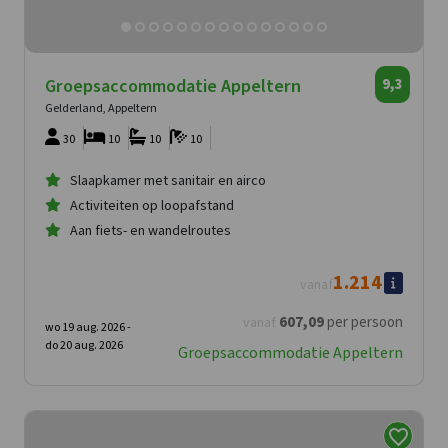
Groepsaccommodatie Appeltern
9,3
Gelderland, Appeltern
30
10
10
10
Slaapkamer met sanitair en airco
Activiteiten op loopafstand
Aan fiets- en wandelroutes
1.214
vanaf
607
,09
per persoon
vanaf
wo 19 aug. 2026 -
do 20 aug. 2026
Groepsaccommodatie Appeltern