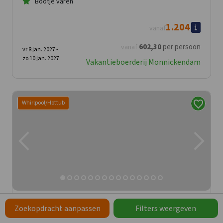
Bootje varen
1.204
vanaf
602
,30
per persoon
vanaf
vr 8 jan. 2027 -
zo 10 jan. 2027
Vakantieboerderij Monnickendam
Whirlpool/Hottub
Vakantieboerderij Hardenberg
8,8
Zoekopdracht aanpassen
Filters weergeven
Overijssel, Hardenberg