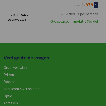
1.979
vanaf
989
,50
per persoon
vanaf
ma 26 okt. 2026 -
wo 28 okt. 2026
Groepsaccommodatie Sondel
Veel gestelde vragen
Onze werkwijze
Prijzen
Boeken
Annuleren & Verzekeren
Optie
Adressen