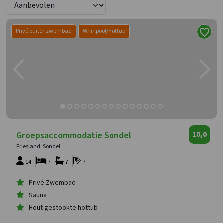
Privé buitenzwembad
Whirlpool/Hottub
Groepsaccommodatie Sondel
10,0
Friesland, Sondel
14
7
7
7
Privé Zwembad
Sauna
Hout gestookte hottub