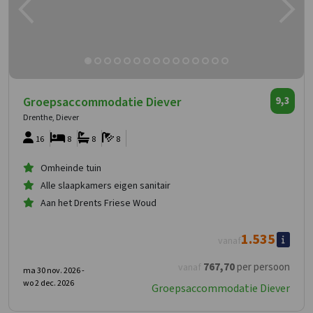
Groepsaccommodatie Diever
9,3
Drenthe, Diever
16
8
8
8
Omheinde tuin
Alle slaapkamers eigen sanitair
Aan het Drents Friese Woud
1.535
vanaf
767
,70
per persoon
vanaf
ma 30 nov. 2026 -
wo 2 dec. 2026
Groepsaccommodatie Diever