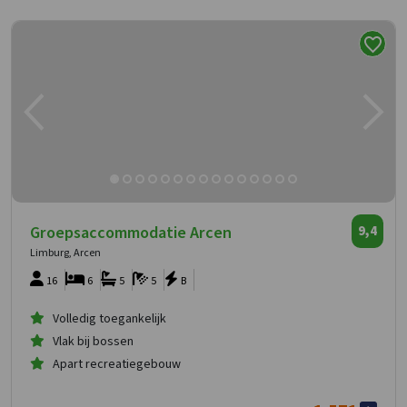
Groepsaccommodatie Arcen
9,4
Limburg, Arcen
16
6
5
5
B
Volledig toegankelijk
Vlak bij bossen
Apart recreatiegebouw