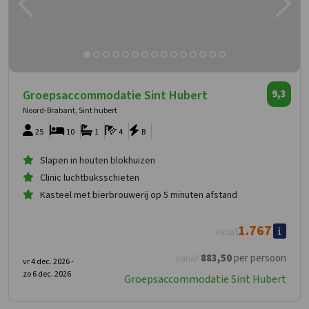
Groepsaccommodatie Sint Hubert
9,3
Noord-Brabant, Sint hubert
25
10
1
4
B
Slapen in houten blokhuizen
Clinic luchtbuksschieten
Kasteel met bierbrouwerij op 5 minuten afstand
1.767
vanaf
883
,50
per persoon
vanaf
vr 4 dec. 2026 -
zo 6 dec. 2026
Groepsaccommodatie Sint Hubert