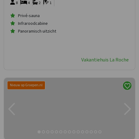
8
4
2
1
Privé-sauna
Infraroodcabine
Panoramisch uitzicht
Vakantiehuis La Roche
Nieuw op Groepen.nl