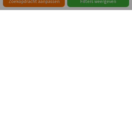
Zoekopdracht aanpassen
Filters weergeven
Karakteristieke boerderij
Op vakantiepark met overdekt zwembad
Bosrijke omgeving
1.258
vanaf
629
,05
per persoon
vanaf
ma 26 okt. 2026 -
vr 30 okt. 2026
Vakantieboerderij Hardenberg
Whirlpool/Hottub