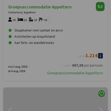
Groepsaccommodatie Appeltern
9,3
Gelderland, Appeltern
30
10
10
10
Slaapkamer met sanitair en airco
Activiteiten op loopafstand
Aan fiets- en wandelroutes
1.214
vanaf
607
,09
per persoon
vanaf
ma 3 aug. 2026 -
di 4 aug. 2026
Groepsaccommodatie Appeltern