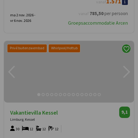
1.571
vanaf
785
,50
per persoon
vanaf
ma 2 nov. 2026 -
vr 6 nov. 2026
Groepsaccommodatie Arcen
Privé buitenzwembad
Whirlpool/Hottub
Vakantievilla Kessel
9,1
Limburg, Kessel
30
12
12
12