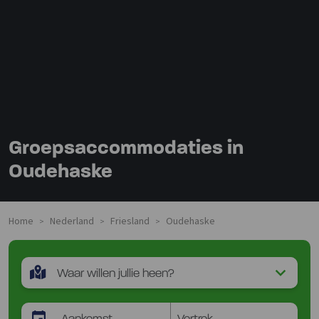
Groepsaccommodaties in
Oudehaske
Home
Nederland
Friesland
Oudehaske
>
>
>