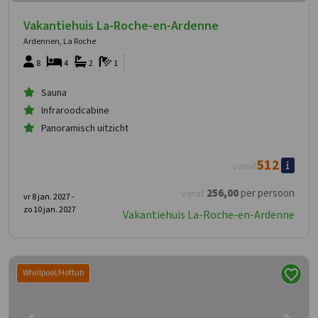
Vakantiehuis La-Roche-en-Ardenne
Ardennen, La Roche
8
4
2
1
Sauna
Infraroodcabine
Panoramisch uitzicht
512
vanaf
256
,00
per persoon
vanaf
vr 8 jan. 2027 -
zo 10 jan. 2027
Vakantiehuis La-Roche-en-Ardenne
Whirlpool/Hottub