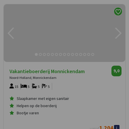
Vakantieboerderij Monnickendam
9,0
Noord-Holland, Monnickendam
15
5
5
5
Slaapkamer met eigen sanitair
Helpen op de boerderij
Bootje varen
1.204
vanaf