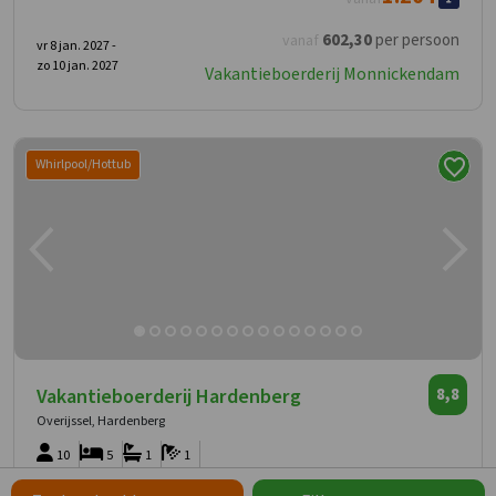
602
,30
per persoon
vanaf
vr 8 jan. 2027 -
zo 10 jan. 2027
Vakantieboerderij Monnickendam
Whirlpool/Hottub
Vakantieboerderij Hardenberg
8,8
Overijssel, Hardenberg
10
5
1
1