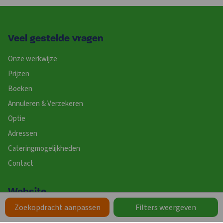
Veel gestelde vragen
Onze werkwijze
Prijzen
Boeken
Annuleren & Verzekeren
Optie
Adressen
Cateringmogelijkheden
Contact
Website
Zoekopdracht aanpassen
Zoekopdracht aanpassen
Filters weergeven
Filters weergeven
Uitgebreid zoeken