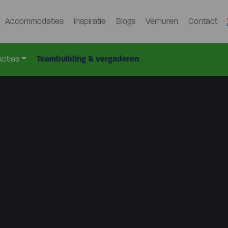
Accommodaties
Inspiratie
Blogs
Verhuren
Contact
Acties
Teambuilding & vergaderen