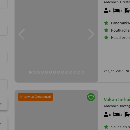
Ardennen, Houffa
6
3
Panoramisc
Houtkache
Huisdiere
vr 8 jan. 2027 -
zo 
Nieuw op Groepen.nl
Vakantiehu
Ardennen, Basto
8
4
Sauna en 