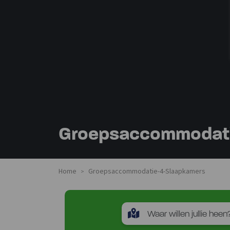
Groepsaccommodati
Home
Groepsaccommodatie-4-Slaapkamers
>