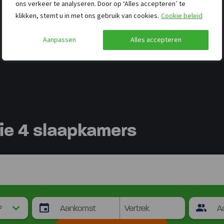
ons verkeer te analyseren. Door op ‘Alles accepteren’ te
klikken, stemt u in met ons gebruik van cookies.
Cookie beleid
Aanpassen
Alles accepteren
e 4 slaapkamers