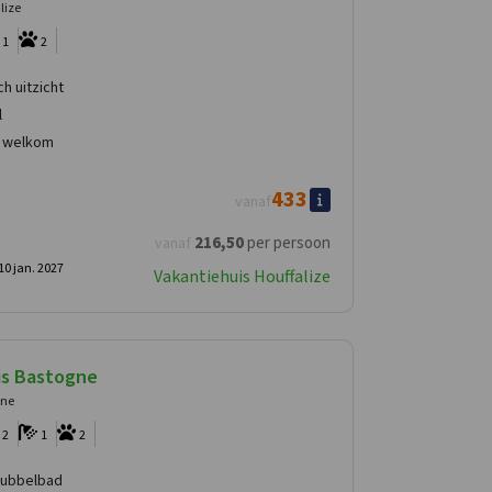
lize
1
2
h uitzicht
l
n welkom
433
vanaf
216
,50
per persoon
vanaf
10 jan. 2027
Vakantiehuis Houffalize
is Bastogne
gne
2
1
2
bubbelbad