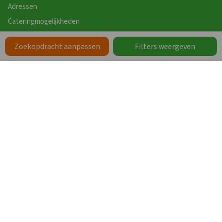
Adressen
Cateringmogelijkheden
Contact
Zoekopdracht aanpassen
Filters weergeven
Website
Uitgebreid zoeken
Over Groepen.nl
Groepsaccommodatie verhuren
Algemene voorwaarden
Aanmelden nieuwsbrief
ANWB Eropuit App
Vakanties
Werken bij Groepen.nl
Zoeken op Thema