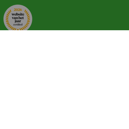
Zoeken op regio
Vakantiehuis in Zuid-Limburg
Vakantiehuis op de Veluwe
Familieweekend in Overijssel
Groepsaccommodaties in Gelderland
Groepsaccommodatie op de Wadden
Vakantiehuizen in Gelderland
Vakantiehuis in Noord-Brabant
Groepsaccommodatie Friesland