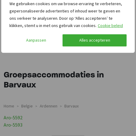
We gebruiken cookies om uw browse-ervaring te verbeteren,
gepersonaliseerde advertenties of inhoud weer te geven en
ons verkeer te analyseren. Door op ‘Alles accepteren’ te
klikken, stemt u in met ons gebruik van cookies.
Cookie beleid
Aanpassen
Alles accepteren
Groepsaccommodaties in
Barvaux
Home
Belgie
Ardennen
Barvaux
>
>
>
Groepsaccommodaties In
Aro-5592
Groepsaccommodaties In
Aro-5593