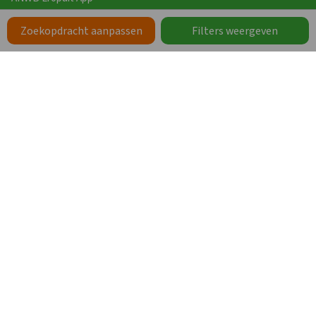
Vakanties
Zoekopdracht aanpassen
Filters weergeven
Werken bij Groepen.nl
Zoeken op Thema
Zorgaccommodaties
Schoolkampen en schoolgroepen
Groepsaccommodaties op een park
Groepsaccommodaties bij een stad
Groepsaccommodaties met de hond
Grote vakantiehuizen
Vakanties met eigen sanitair
Wellness
Meer thema’s