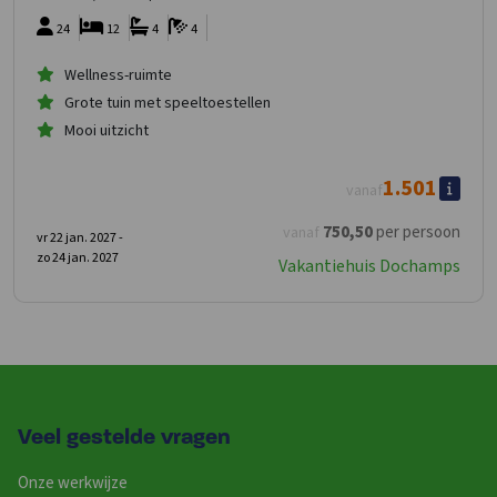
24
12
4
4
Wellness-ruimte
Grote tuin met speeltoestellen
Mooi uitzicht
1.501
vanaf
750
,50
per persoon
vanaf
vr 22 jan. 2027 -
zo 24 jan. 2027
Vakantiehuis Dochamps
Veel gestelde vragen
Onze werkwijze