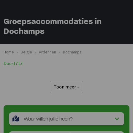
Groepsaccommodaties in
Dochamps
Home
Belgie
Ardennen
Dochamps
>
>
>
Doc-1713
Toon meer ↓