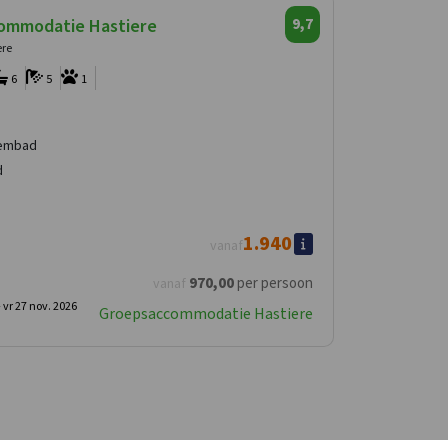
ommodatie Hastiere
9,7
ere
6
5
1
embad
d
1.940
vanaf
970
,00
per persoon
vanaf
-
vr 27 nov. 2026
Groepsaccommodatie Hastiere