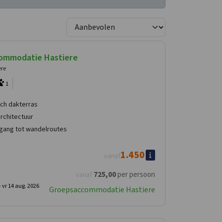
ommodatie Hastiere
ere
1
ch dakterras
rchitectuur
egang tot wandelroutes
1.450
vanaf
725
,00
per persoon
vanaf
-
vr 14 aug. 2026
Groepsaccommodatie Hastiere