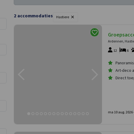
×
2
accommodaties
Hastiere
Groepsacc
Ardennen, Hasti
12
6
Panoramis
Art-deco a
Direct to
ma 10 aug. 2026 