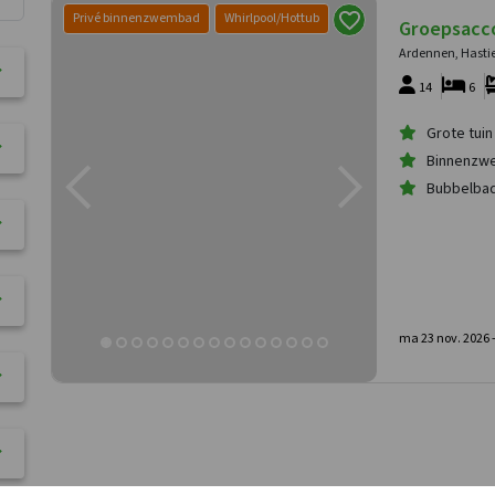
Privé binnenzwembad
Whirlpool/Hottub
Groepsacc
Ardennen, Hasti
14
6
Grote tuin
Binnenzw
Bubbelba
ma 23 nov. 2026 