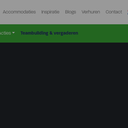
Accommodaties
Inspiratie
Blogs
Verhuren
Contact
Acties
Teambuilding & vergaderen