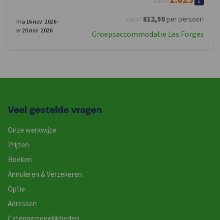
vanaf
812
,50
per persoon
vanaf
ma 16 nov. 2026 -
vr 20 nov. 2026
Groepsaccommodatie Les Forges
Veel gestelde vragen
Onze werkwijze
Prijzen
Boeken
Annuleren & Verzekeren
Optie
Adressen
Cateringmogelijkheden