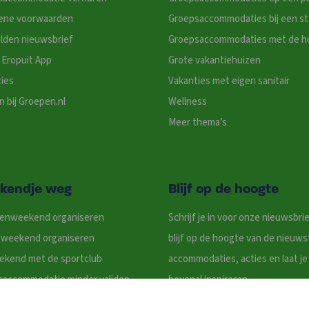
ene voorwaarden
Groepsaccommodaties bij een s
lden nieuwsbrief
Groepsaccommodaties met de h
Eropuit App
Grote vakantiehuizen
ies
Vakanties met eigen sanitair
 bij Groepen.nl
Wellness
Meer thema’s
kendje weg
Blijf op de hoogte
denweekend organiseren
Schrijf je in voor onze nieuwsbri
ieweekend organiseren
blijf op de hoogte van de nieuws
ekend met de sportclub
accommodaties, acties en laat je
saccommodatie minder validen
bovenal inspireren.
ntenvereniging weekend
Nieuwsbrief