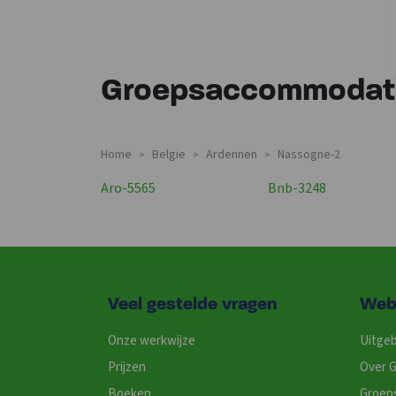
Groepsaccommodati
Home
Belgie
Ardennen
Nassogne-2
>
>
>
Groepsaccommodaties In
Groepsaccommodatie
Aro-5565
Bnb-3248
Veel gestelde vragen
Web
Onze werkwijze
Uitgeb
Prijzen
Over G
Boeken
Groep