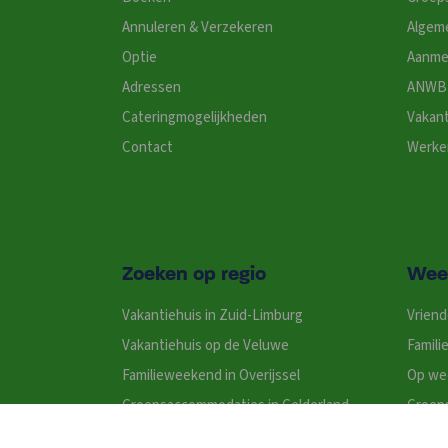
Annuleren & Verzekeren
Algem
Optie
Aanme
Adressen
ANWB 
Cateringmogelijkheden
Vakant
Contact
Werken
Zoeken op regio
Wee
Vakantiehuis in Zuid-Limburg
Vrien
Vakantiehuis op de Veluwe
Famil
Familieweekend in Overijssel
Op we
Groepsaccommodaties in Gelderland
Groep
Groepsaccommodatie op de Wadden
Stude