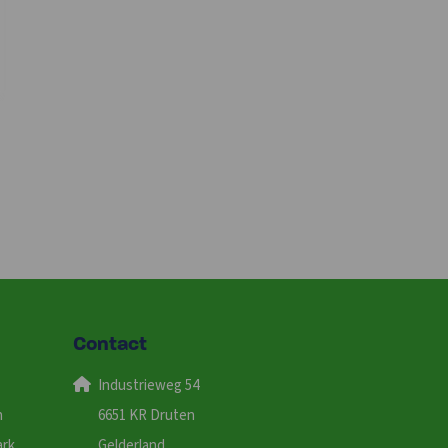
Contact
Industrieweg 54
n
6651 KR Druten
ark
Gelderland