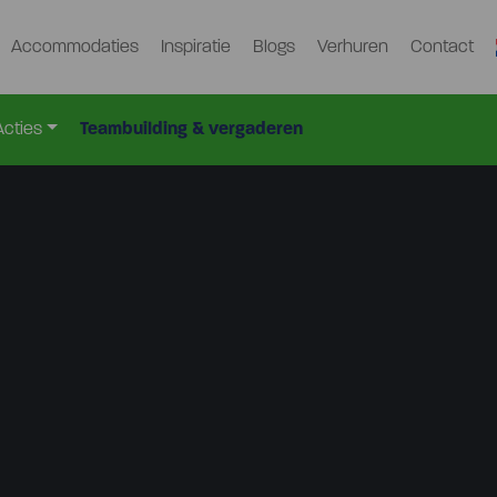
Accommodaties
Inspiratie
Blogs
Verhuren
Contact
Acties
Teambuilding & vergaderen