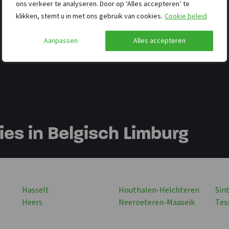
ons verkeer te analyseren. Door op ‘Alles accepteren’ te
klikken, stemt u in met ons gebruik van cookies.
Cookie beleid
Aanpassen
Alles accepteren
s in Belgisch Limburg
Hasselt
Houthalen-Helchteren
Sin
Heers
Neeroeteren-Maaseik
Tes