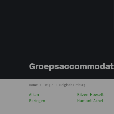
Groepsaccommodatie
Home
Belgie
Belgisch-Limburg
>
>
Alken
Bilzen-Hoeselt
Beringen
Hamont-Achel