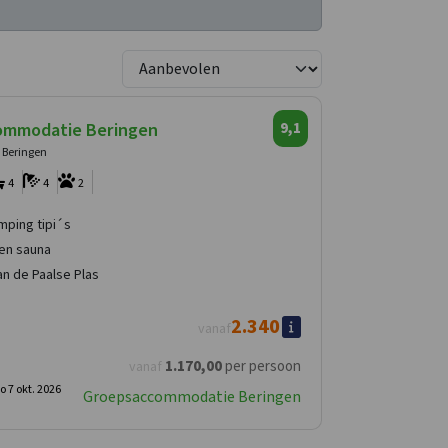
ommodatie Beringen
9,1
 Beringen
4
4
2
amping tipi´s
en sauna
n de Paalse Plas
2.340
vanaf
1.170
,00
per persoon
vanaf
o 7 okt. 2026
Groepsaccommodatie Beringen