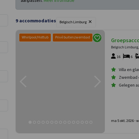
aanpassen.
Meer informatie
×
9
accommodaties
Belgisch Limburg
Whirlpool/Hottub
Privé buitenzwembad
Groepsacc
Belgisch Limburg,
16
6
Villa en gl
Zwembad 
Gelegen aa
ma 5 okt. 2026 -
w