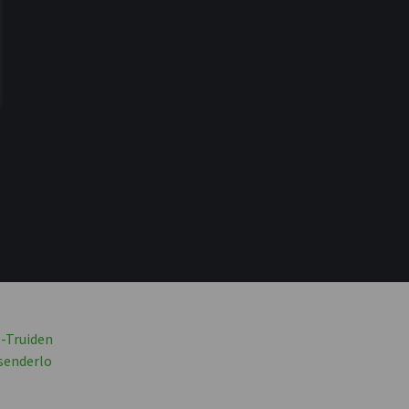
t-Truiden
senderlo