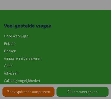
Veel gestelde vragen
Onze werkwijze
Prijzen
Boeken
Annuleren & Verzekeren
Optie
Adressen
Cateringmogelijkheden
Contact
Zoekopdracht aanpassen
Filters weergeven
Website