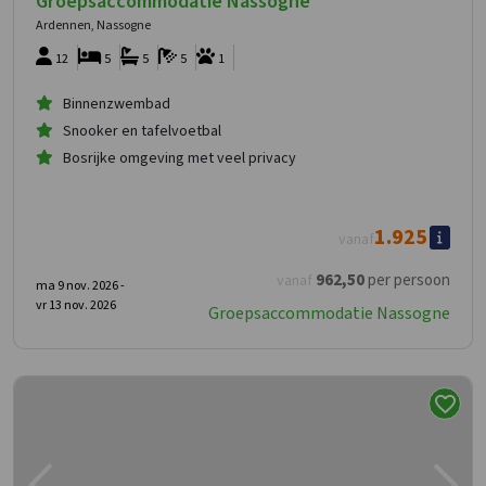
Groepsaccommodatie Nassogne
Ardennen, Nassogne
12
5
5
5
1
Binnenzwembad
Snooker en tafelvoetbal
Bosrijke omgeving met veel privacy
1.925
vanaf
962
,50
per persoon
vanaf
ma 9 nov. 2026 -
vr 13 nov. 2026
Groepsaccommodatie Nassogne