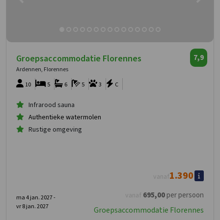
Groepsaccommodatie Florennes
7,9
Ardennen, Florennes
10
5
6
5
3
C
Infrarood sauna
Authentieke watermolen
Rustige omgeving
1.390
vanaf
695
,00
per persoon
vanaf
ma 4 jan. 2027 -
vr 8 jan. 2027
Groepsaccommodatie Florennes