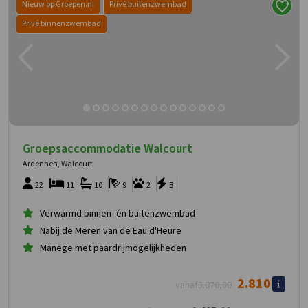
Nieuw op Groepen.nl
Privé buitenzwembad
Privé binnenzwembad
Groepsaccommodatie Walcourt
Ardennen, Walcourt
22
11
10
9
2
B
Verwarmd binnen- én buitenzwembad
Nabij de Meren van de Eau d'Heure
Manege met paardrijmogelijkheden
2.810
vanaf
3.070
,00