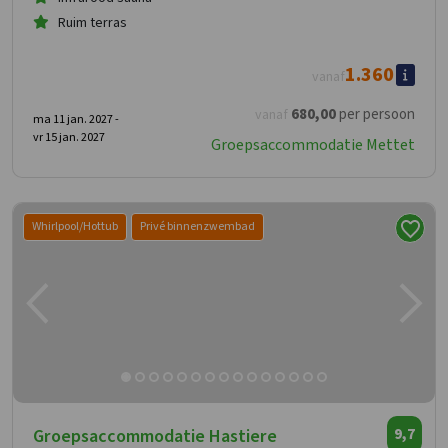
Ruim terras
1.360
vanaf
680
,00
per persoon
vanaf
ma 11 jan. 2027 -
vr 15 jan. 2027
Groepsaccommodatie Mettet
Whirlpool/Hottub
Privé binnenzwembad
Groepsaccommodatie Hastiere
9,7