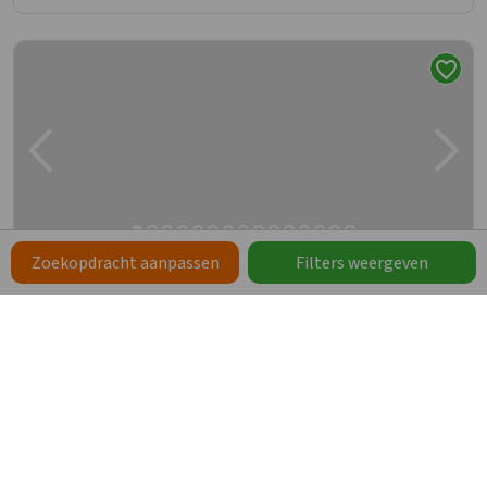
Zoekopdracht aanpassen
Filters weergeven
Groepsaccommodatie Anhee
Ardennen, Anhée
14
6
3
3
1
Grote tuin met terras en barbecue
Speeltoestellen voor kinderen aanwezig
Ensuite kamers