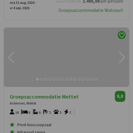
1.405
,00
per persoon
vanaf
1.535
,00
ma 31 aug. 2026 -
vr 4 sep. 2026
Groepsaccommodatie Walcourt
Groepsaccommodatie Mettet
8,8
Ardennen, Mettet
14
6
6
2
3
C
Privé bioscoopzaal
Infrarood sauna