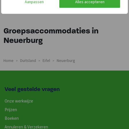
Aanpassen
Alles accepteren
Groepsaccommodaties in
Neuerburg
Home
Duitsland
Eifel
Neuerburg
>
>
>
Veel gestelde vragen
Onze werkwijze
Prijzen
Boeken
Annuleren & Verzekeren