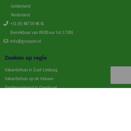
Gelderland
Nederland
+31 (0) 487 59 46 41
(bereikbaar van 09:00 uur tot 17:00)
info@groepen.nl
Zoeken op regio
Vakantiehuis in Zuid-Limburg
Vakantiehuis op de Veluwe
Familieweekend in Overijssel
Groepsaccommodaties in Gelderland
Groepsaccommodatie op de Wadden
Vakantiehuizen in Gelderland
Vakantiehuis in Noord-Brabant