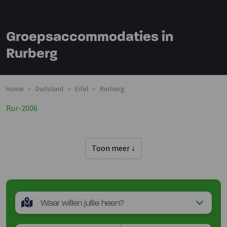
Groepsaccommodaties in
Rurberg
Home
Duitsland
Eifel
Rurberg
>
>
>
Rur-2006
Toon meer ↓