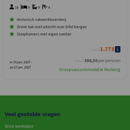
18
9
9
9
Historisch vakwerkboerderij
Grote tuin met uitzicht over Eifel bergen
Slaapkamers met eigen sanitair
1.773
vanaf
886
,50
per persoon
vanaf
vr 15 jan. 2027 -
zo 17 jan. 2027
Groepsaccommodatie Rurberg
Veel gestelde vragen
Onze werkwijze