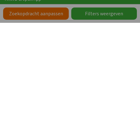
Vakanties
Zoekopdracht aanpassen
Filters weergeven
Werken bij Groepen.nl
Zoeken op Thema
Zorgaccommodaties
Schoolkampen en schoolgroepen
Groepsaccommodaties op een park
Groepsaccommodaties bij een stad
Groepsaccommodaties met de hond
Grote vakantiehuizen
Vakanties met eigen sanitair
Wellness
Meer thema’s