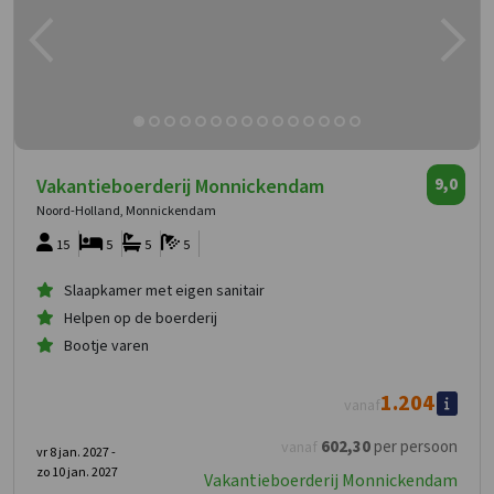
Vakantieboerderij Monnickendam
9,0
Noord-Holland, Monnickendam
15
5
5
5
Slaapkamer met eigen sanitair
Helpen op de boerderij
Bootje varen
1.204
vanaf
602
,30
per persoon
vanaf
vr 8 jan. 2027 -
zo 10 jan. 2027
Vakantieboerderij Monnickendam