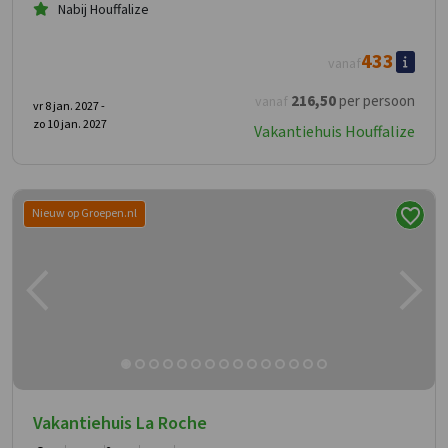
Nabij Houffalize
433
vanaf
216
,50
per persoon
vanaf
vr 8 jan. 2027 -
zo 10 jan. 2027
Vakantiehuis Houffalize
Nieuw op Groepen.nl
Vakantiehuis La Roche