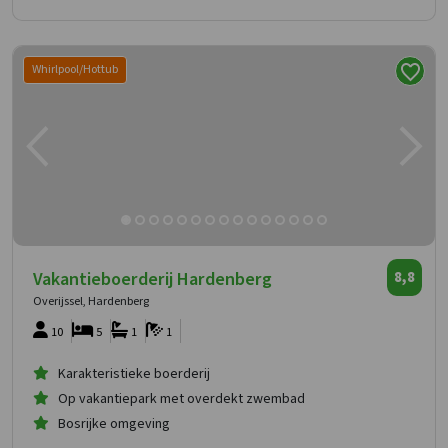
Whirlpool/Hottub
Vakantieboerderij Hardenberg
8,8
Overijssel, Hardenberg
10
5
1
1
Karakteristieke boerderij
Op vakantiepark met overdekt zwembad
Bosrijke omgeving