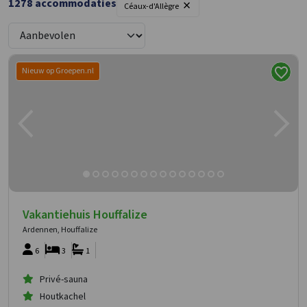
×
1278
accommodaties
Céaux-d'Allègre
Nieuw op Groepen.nl
Vakantiehuis Houffalize
Ardennen, Houffalize
6
3
1
Privé-sauna
Houtkachel