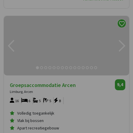
Groepsaccommodatie Arcen
9,4
Limburg, Arcen
16
6
5
5
B
Volledig toegankelijk
Vlak bij bossen
Apart recreatiegebouw