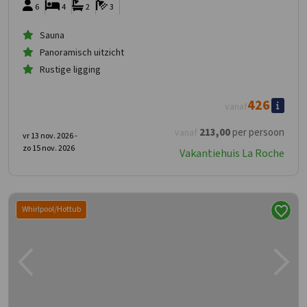
6
4
2
3
Sauna
Panoramisch uitzicht
Rustige ligging
426
vanaf
213
,00
per persoon
vanaf
vr 13 nov. 2026 -
zo 15 nov. 2026
Vakantiehuis La Roche
Whirlpool/Hottub