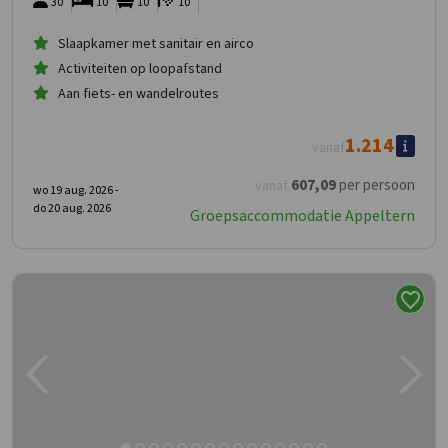
30
10
10
10
Slaapkamer met sanitair en airco
Activiteiten op loopafstand
Aan fiets- en wandelroutes
1.214
vanaf
607
,09
per persoon
vanaf
wo 19 aug. 2026 -
do 20 aug. 2026
Groepsaccommodatie Appeltern