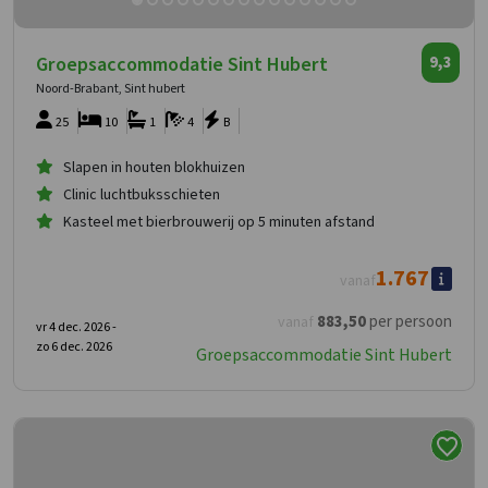
Groepsaccommodatie Sint Hubert
9,3
Noord-Brabant, Sint hubert
25
10
1
4
B
Slapen in houten blokhuizen
Clinic luchtbuksschieten
Kasteel met bierbrouwerij op 5 minuten afstand
1.767
vanaf
883
,50
per persoon
vanaf
vr 4 dec. 2026 -
zo 6 dec. 2026
Groepsaccommodatie Sint Hubert