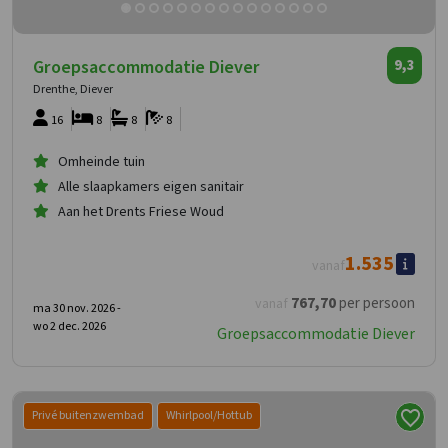
Groepsaccommodatie Diever
9,3
Drenthe, Diever
16
8
8
8
Omheinde tuin
Alle slaapkamers eigen sanitair
Aan het Drents Friese Woud
1.535
vanaf
767
,70
per persoon
vanaf
ma 30 nov. 2026 -
wo 2 dec. 2026
Groepsaccommodatie Diever
Privé buitenzwembad
Whirlpool/Hottub