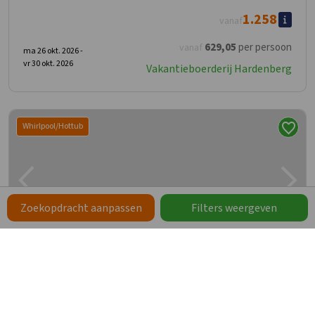
1.258
vanaf
629
,05
per persoon
vanaf
ma 26 okt. 2026 -
vr 30 okt. 2026
Vakantieboerderij Hardenberg
Whirlpool/Hottub
Zoekopdracht aanpassen
Filters weergeven
Vakantieboerderij Groot Agelo
9,3
Overijssel, Groot agelo
16
8
2
2