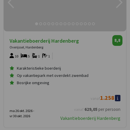
Vakantieboerderij Hardenberg
8,8
Overijssel, Hardenberg
10
5
1
1
Karakteristieke boerderij
Op vakantiepark met overdekt zwembad
Bosrijke omgeving
1.258
vanaf
629
,05
per persoon
vanaf
ma 26 okt. 2026 -
vr 30 okt. 2026
Vakantieboerderij Hardenberg