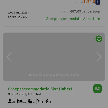
1.214
vanaf
607
,09
per persoon
vanaf
wo 19 aug. 2026 -
do 20 aug. 2026
Groepsaccommodatie Appeltern
Groepsaccommodatie Sint Hubert
9,3
Noord-Brabant, Sint hubert
25
10
1
4
B