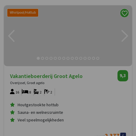
Whirlpool/Hottub
Vakantieboerderij Groot Agelo
9,3
Overijssel, Groot agelo
16
8
2
2
Houtgestookte hottub
Sauna- en welnessruimte
Veel speelmogelijkheden