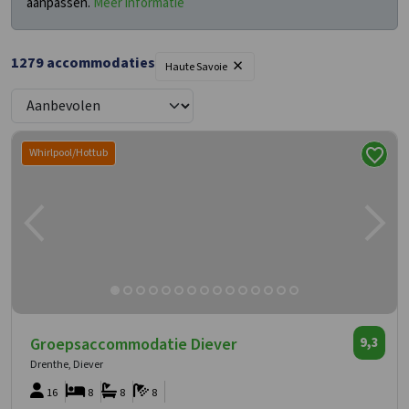
aanpassen.
Meer informatie
×
1279
accommodaties
Haute Savoie
Whirlpool/Hottub
Groepsaccommodatie Diever
9,3
Drenthe, Diever
16
8
8
8