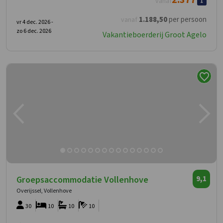
2.377
vanaf
1.188
,50
per persoon
vanaf
vr 4 dec. 2026 -
zo 6 dec. 2026
Vakantieboerderij Groot Agelo
Groepsaccommodatie Vollenhove
9,1
Overijssel, Vollenhove
30
10
10
10