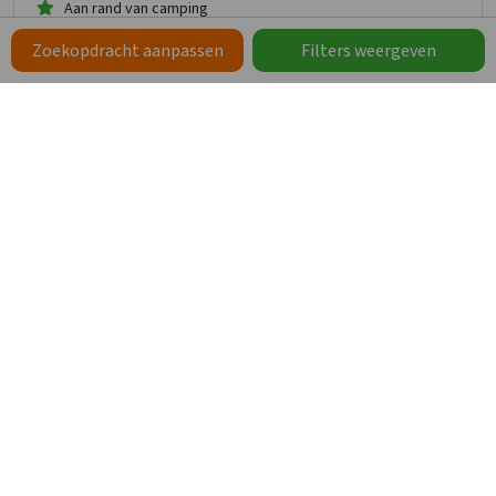
Aan rand van camping
Zwembad
Zoekopdracht aanpassen
Filters weergeven
De Weerribben om de hoek
2.324
vanaf
1.162
,35
per persoon
vanaf
vr 15 jan. 2027 -
zo 17 jan. 2027
Groepsaccommodatie Vollenhove