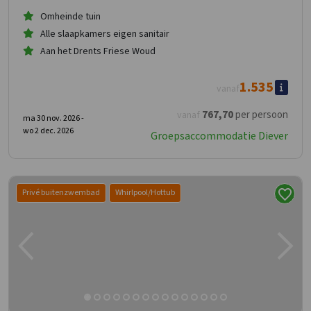
Omheinde tuin
Alle slaapkamers eigen sanitair
Aan het Drents Friese Woud
1.535
vanaf
767
,70
per persoon
vanaf
ma 30 nov. 2026 -
wo 2 dec. 2026
Groepsaccommodatie Diever
Privé buitenzwembad
Whirlpool/Hottub