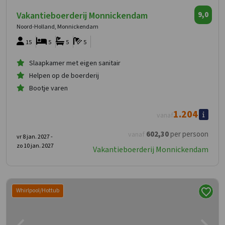
Vakantieboerderij Monnickendam
9,0
Noord-Holland, Monnickendam
15
5
5
5
Slaapkamer met eigen sanitair
Helpen op de boerderij
Bootje varen
1.204
vanaf
602
,30
per persoon
vanaf
vr 8 jan. 2027 -
zo 10 jan. 2027
Vakantieboerderij Monnickendam
Whirlpool/Hottub