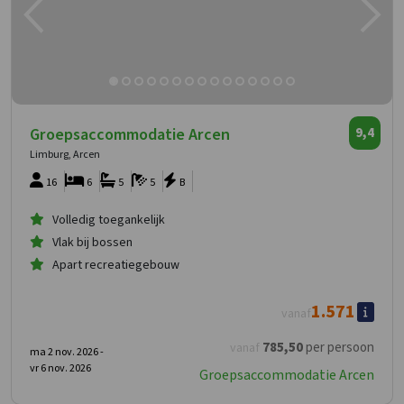
Groepsaccommodatie Arcen
9,4
Limburg, Arcen
16
6
5
5
B
Volledig toegankelijk
Vlak bij bossen
Apart recreatiegebouw
1.571
vanaf
785
,50
per persoon
vanaf
ma 2 nov. 2026 -
vr 6 nov. 2026
Groepsaccommodatie Arcen