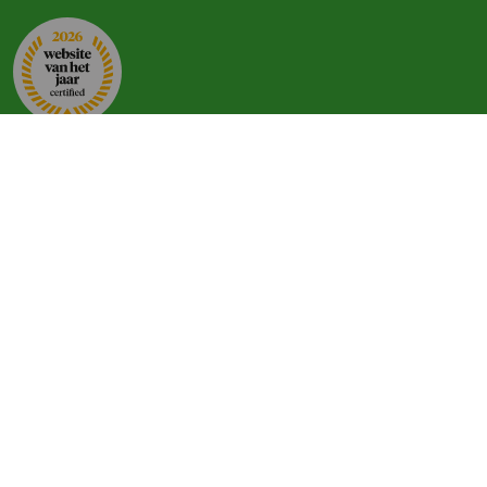
Zoeken op regio
Vakantiehuis in Zuid-Limburg
Vakantiehuis op de Veluwe
Familieweekend in Overijssel
Groepsaccommodaties in Gelderland
Groepsaccommodatie op de Wadden
Vakantiehuizen in Gelderland
Vakantiehuis in Noord-Brabant
Groepsaccommodatie Friesland