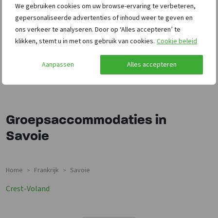
We gebruiken cookies om uw browse-ervaring te verbeteren,
gepersonaliseerde advertenties of inhoud weer te geven en
ons verkeer te analyseren. Door op ‘Alles accepteren’ te
klikken, stemt u in met ons gebruik van cookies.
Cookie beleid
Aanpassen
Alles accepteren
Groepsaccommodaties in
Savoie
Home
Frankrijk
Savoie
>
>
Groepsaccommodaties In
Crest-Voland