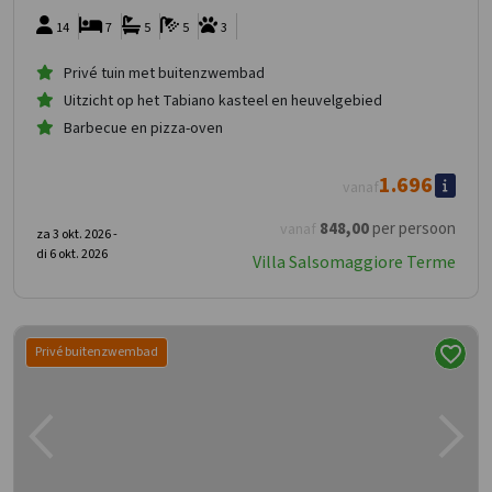
14
7
5
5
3
Privé tuin met buitenzwembad
Uitzicht op het Tabiano kasteel en heuvelgebied
Barbecue en pizza-oven
1.696
vanaf
848
,00
per persoon
vanaf
za 3 okt. 2026 -
di 6 okt. 2026
Villa Salsomaggiore Terme
Privé buitenzwembad