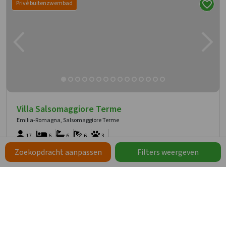
Privé buitenzwembad
Villa Salsomaggiore Terme
Emilia-Romagna, Salsomaggiore Terme
17
6
6
6
3
Zoekopdracht aanpassen
Filters weergeven
360 graden panoramisch uitzicht
Ruime tuin met privé zwembad
Barbecue en pizza-oven
1.696
vanaf