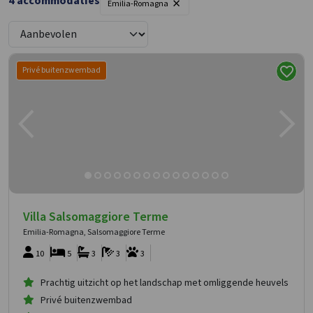
×
4
accommodaties
Emilia-Romagna
Privé buitenzwembad
Villa Salsomaggiore Terme
Emilia-Romagna, Salsomaggiore Terme
10
5
3
3
3
Prachtig uitzicht op het landschap met omliggende heuvels
Privé buitenzwembad