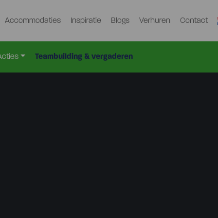
Accommodaties
Inspiratie
Blogs
Verhuren
Contact
Acties
Teambuilding & vergaderen