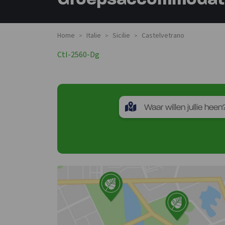
Groepsaccommodatie
Home
Italie
Sicilie
Castelvetrano
>
>
>
Ctl-2560-Dg