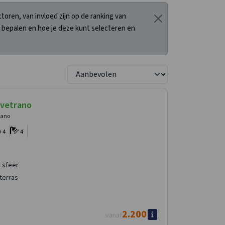
oren, van invloed zijn op de ranking van
 bepalen en hoe je deze kunt selecteren en
lvetrano
trano
4
4
e sfeer
terras
2.200
vanaf