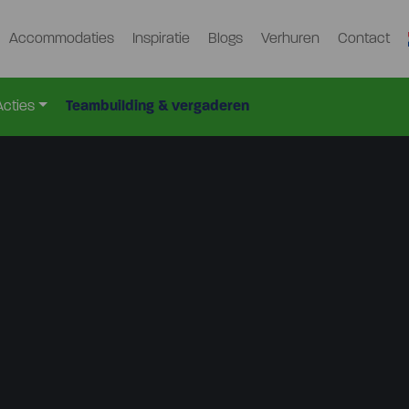
Accommodaties
Inspiratie
Blogs
Verhuren
Contact
Acties
Teambuilding & vergaderen