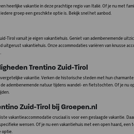
n heerlijke vakantie in deze prachtige regio van Italië. Of je nu met fami
iedere groep een geschikte optie is. Bekijk snel het aanbod.
id-Tirol vanuit je eigen vakantiehuis. Geniet van adembenemende uitz
 goed uitgerust vakantiehuis. Onze accommodaties variëren van knusse acco
.
igheden Trentino Zuid-Tirol
nvergetelijke vakantie. Verken de historische steden met hun charmante s
ek de adembenemende natuur tijdens wandel- en fietstochten. Of je nu o
ijden.
ntino Zuid-Tirol bij Groepen.nl
juiste vakantieaccommodatie cruciaal is voor een geslaagde vakantie. Da
 specifieke wensen. Of je nu een vakantiehuis met een open haard, een
 optie.