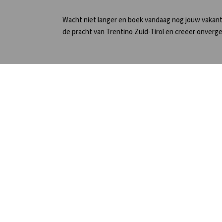
Wacht niet langer en boek vandaag nog jouw vakantie
de pracht van Trentino Zuid-Tirol en creëer onverg
Veel gestelde vragen
Web
Onze werkwijze
Uitgeb
Prijzen
Over G
Boeken
Groep
Annuleren & Verzekeren
Algem
Optie
Aanme
Adressen
ANWB 
Cateringmogelijkheden
Vakant