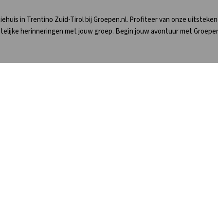
huis in Trentino Zuid-Tirol bij Groepen.nl. Profiteer van onze uitsteke
etelijke herinneringen met jouw groep. Begin jouw avontuur met Groepen
site
Zoeken op Thema
reid zoeken
Zorgaccommodaties
roepen.nl
Schoolkampen en schoolgroepe
saccommodatie verhuren
Groepsaccommodaties op een p
ene voorwaarden
Groepsaccommodaties bij een s
lden nieuwsbrief
Groepsaccommodaties met de h
Eropuit App
Grote vakantiehuizen
ies
Vakanties met eigen sanitair