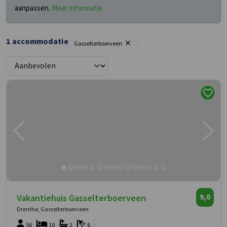
aanpassen.
Meer informatie
×
1 accommodatie
Gasselterboerveen
Vakantiehuis Gasselterboerveen
9,0
Drenthe, Gasselterboerveen
56
10
2
6