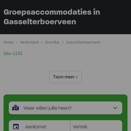
Groepsaccommodaties in
Gasselterboerveen
Home
Nederland
Drenthe
Gasselterboerveen
>
>
>
Gbv-1132
Toon meer ↓