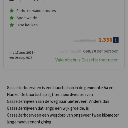
Fiets- en wandelroutes
Speelweide
Luxe keuken
1.336
vanaf
1.591
,60
668
,30
per persoon
vanaf
795
,80
ma 17 aug. 2026 -
wo 19 aug. 2026
Vakantiehuis Gasselterboerveen
Gasselterboerveen is een buurtschap in de gemeente Aa en
Hunze. De buurtschap ligt ten noordwesten van
Gasselternijveen aan de weg naar Gieterveen. Anders dan
Gasselternijveen dat langs een wijk groeide, is
Gasselterboerveen een wegdorp van ongeveer twee kilometer
lange randveenontgining.