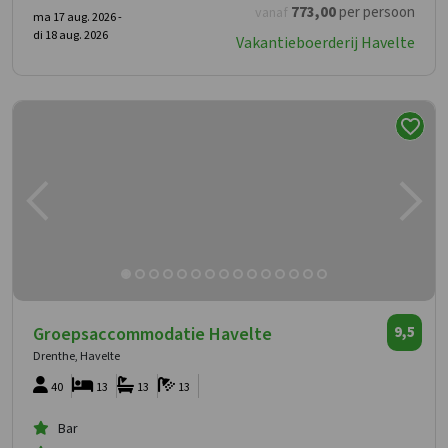
773
,00
per persoon
vanaf
ma 17 aug. 2026 -
di 18 aug. 2026
Vakantieboerderij Havelte
Groepsaccommodatie Havelte
9,5
Drenthe, Havelte
40
13
13
13
Bar