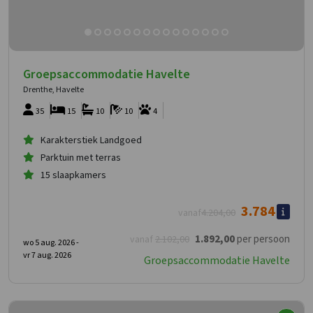
Groepsaccommodatie Havelte
Drenthe, Havelte
35
15
10
10
4
Karakterstiek Landgoed
Parktuin met terras
15 slaapkamers
3.784
vanaf
4.204
,00
1.892
,00
per persoon
vanaf
2.102
,00
wo 5 aug. 2026 -
vr 7 aug. 2026
Groepsaccommodatie Havelte