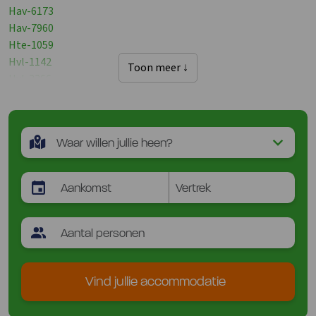
Hav-6173
Hav-7960
Hte-1059
Hvl-1142
Toon meer ↓
Hvl-3266
Hvl-3267
Hvl-3269
Hvl-3278
Hvl-965
Vind jullie accommodatie