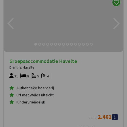
Groepsaccommodatie Havelte
Drenthe, Havelte
21
8
5
4
Authentieke boerderij
Erf met Weids uitzicht
Kindervriendelijk
2.461
vanaf