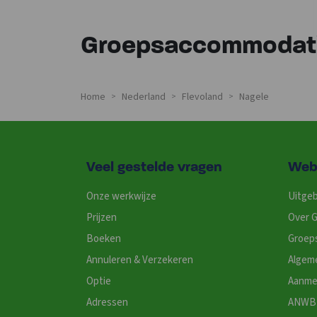
Groepsaccommodati
Home
Nederland
Flevoland
Nagele
>
>
>
Veel gestelde vragen
Web
Onze werkwijze
Uitgeb
Prijzen
Over G
Boeken
Groep
Annuleren & Verzekeren
Algem
Optie
Aanme
Adressen
ANWB 