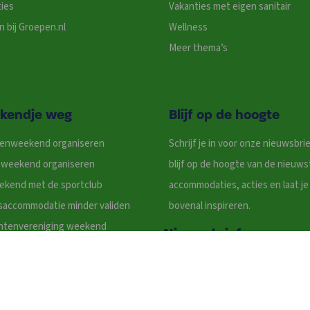
ies
Vakanties met eigen sanitair
 bij Groepen.nl
Wellness
Meer thema’s
kendje weg
Blijf op de hoogte
denweekend organiseren
Schrijf je in voor onze nieuwsbri
ieweekend organiseren
blijf op de hoogte van de nieuws
ekend met de sportclub
accommodaties, acties en laat je
saccommodatie minder validen
bovenal inspireren.
ntenvereniging weekend
Nieuwsbrief
ss voor groepen