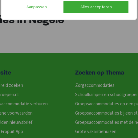
Aanpassen
Alles accepteren
es in Nagele
site
Zoeken op Thema
reid zoeken
Zorgaccommodaties
roepen.nl
Schoolkampen en schoolgroepe
saccommodatie verhuren
Groepsaccommodaties op een p
ene voorwaarden
Groepsaccommodaties bij een s
lden nieuwsbrief
Groepsaccommodaties met de h
Eropuit App
Grote vakantiehuizen