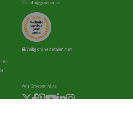
info@groepen.nl
Veilig online betalen met
ef en
te
Volg Groepen.nl via
Zoek & Boek