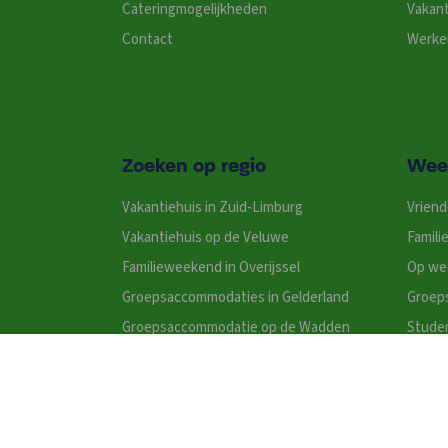
Cateringmogelijkheden
Vakant
Contact
Werken
Zoeken op regio
Wee
Vakantiehuis in Zuid-Limburg
Vrien
Vakantiehuis op de Veluwe
Famil
Familieweekend in Overijssel
Op we
Groepsaccommodaties in Gelderland
Groep
Groepsaccommodatie op de Wadden
Stude
Vakantiehuizen in Gelderland
Wellne
Vakantiehuis in Noord-Brabant
Groepsaccommodatie Friesland