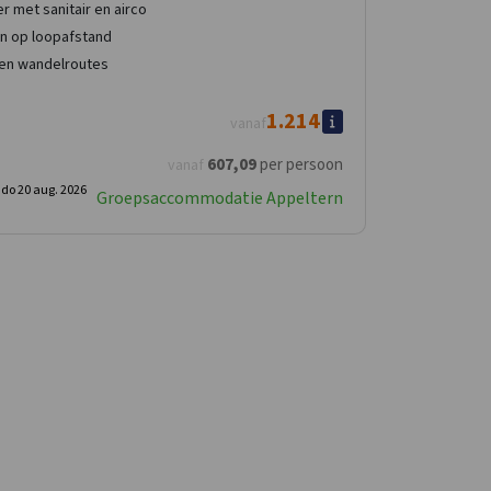
 met sanitair en airco
en op loopafstand
 en wandelroutes
1.214
vanaf
607
,09
per persoon
vanaf
-
do 20 aug. 2026
Groepsaccommodatie Appeltern