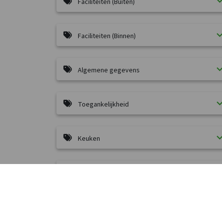
Faciliteiten (Buiten)
Faciliteiten (Binnen)
Algemene gegevens
Toegankelijkheid
Keuken
Wellness
Appeltern was oorspronkelijk een gemeente, die 