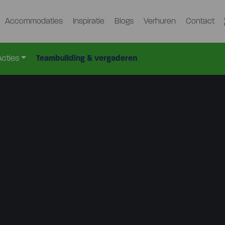
Accommodaties
Inspiratie
Blogs
Verhuren
Contact
Acties
Teambuilding & vergaderen