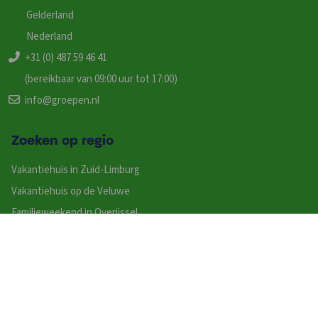
Gelderland
Nederland
+31 (0) 487 59 46 41
(bereikbaar van 09:00 uur tot 17:00)
info@groepen.nl
Zoeken op regio
Vakantiehuis in Zuid-Limburg
Vakantiehuis op de Veluwe
Familieweekend in Overijssel
Groepsaccommodaties in Gelderland
Groepsaccommodatie op de Wadden
Vakantiehuizen in Gelderland
Vakantiehuis in Noord-Brabant