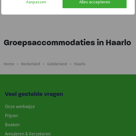
Aanpassen
Alles accepteren
Groepsaccommodaties in Haarlo
Home
Nederland
Gelderland
Haarlo
>
>
>
Veel gestelde vragen
Onze werkwijze
Prijzen
Boeken
Annuleren & Verzekeren