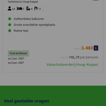
Gelderland, Hoog-Keppel
14
7
4
3
Authentieke bakoven
Grote overdekte speelplaats
Ruime tuin
1.483
vanaf
Oud en Nieuw
741
,75
per persoon
vanaf
za 2 jan. 2027 -
zo 3 jan. 2027
Vakantieboerderij Hoog-Keppel
Veel gestelde vragen