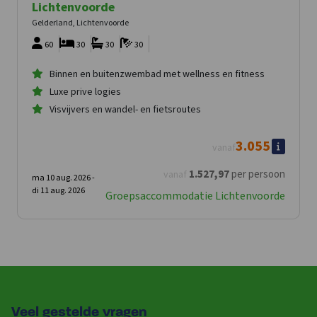
Lichtenvoorde
Gelderland, Lichtenvoorde
60
30
30
30
Binnen en buitenzwembad met wellness en fitness
Luxe prive logies
Visvijvers en wandel- en fietsroutes
3.055
vanaf
1.527
,97
per persoon
vanaf
ma 10 aug. 2026 -
di 11 aug. 2026
Groepsaccommodatie Lichtenvoorde
Veel gestelde vragen