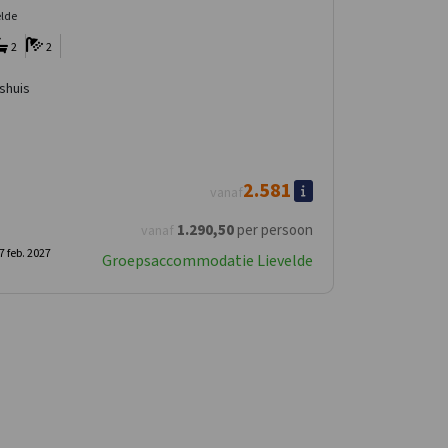
elde
2
2
shuis
2.581
vanaf
1.290
,50
per persoon
vanaf
7 feb. 2027
Groepsaccommodatie Lievelde