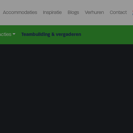
Accommodaties
Inspiratie
Blogs
Verhuren
Contact
Acties
Teambuilding & vergaderen