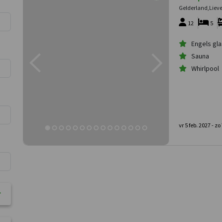
Gelderland,Liev
12
5
Engels gla
Sauna
Whirlpool
vr 5 feb. 2027 -
zo 