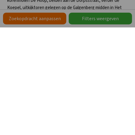
korenmolen De Hoop, beiden aan de Dorpsstraat, verder de
Koepel, uitkijktoren gelegen op de Galgenberg midden in Het
Luntersche Buurtbosch. In Het Luntersche Buurtbosch is ook
Zoekopdracht aanpassen
Filters weergeven
het lanenpatroon een rijksmonument. Dit lanenpatroon is
gevormd bij de aanleg van het bos tegen het einde van de 19e
eeuw en heeft de vorm van een rankende tak met bladeren.
Bekijk ook de andere groepsaccommodaties in Gelderland
Veel gestelde vragen
Onze werkwijze
Prijzen
Boeken
Annuleren & Verzekeren
Optie