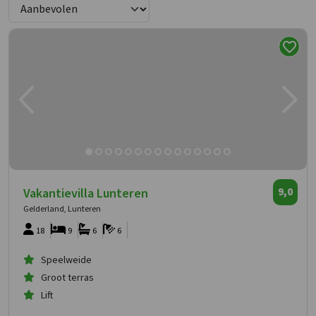
Vakantievilla Lunteren
9,0
Gelderland, Lunteren
18
9
6
6
Speelweide
Groot terras
Lift