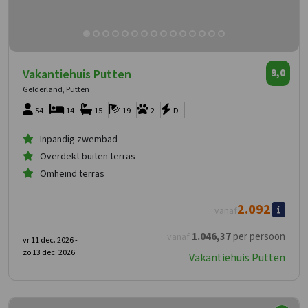
Vakantiehuis Putten
9,0
Gelderland, Putten
54
14
15
19
2
D
Inpandig zwembad
Overdekt buiten terras
Omheind terras
2.092
vanaf
1.046
,37
per persoon
vanaf
vr 11 dec. 2026 -
zo 13 dec. 2026
Vakantiehuis Putten