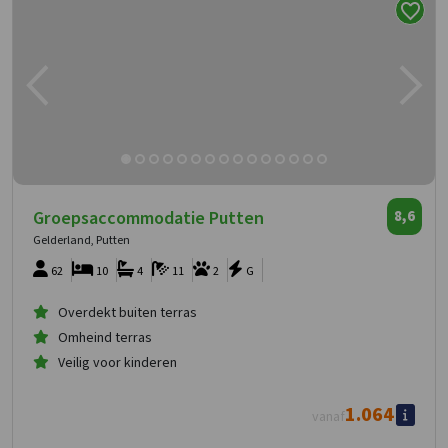
Groepsaccommodatie Putten
8,6
Gelderland, Putten
62
10
4
11
2
G
Overdekt buiten terras
Omheind terras
Veilig voor kinderen
1.064
vanaf