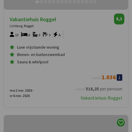
Vakantiehuis Roggel
8,3
Limburg, Roggel
13
6
3
3
A
Luxe vrijstaande woning
Binnen- en buitenzwembad
Sauna & whirlpool
1.036
vanaf
518
,25
per persoon
vanaf
ma 2 nov. 2026 -
vr 6 nov. 2026
Vakantiehuis Roggel