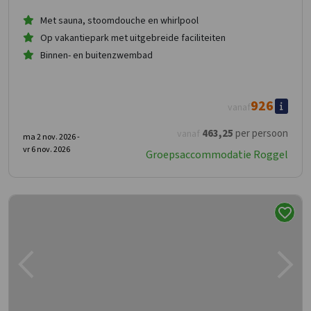
Met sauna, stoomdouche en whirlpool
Op vakantiepark met uitgebreide faciliteiten
Binnen- en buitenzwembad
926
vanaf
463
,25
per persoon
vanaf
ma 2 nov. 2026 -
vr 6 nov. 2026
Groepsaccommodatie Roggel