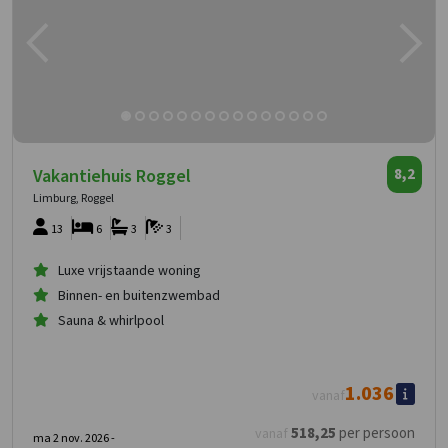
Vakantiehuis Roggel
8,2
Limburg, Roggel
13
6
3
3
Luxe vrijstaande woning
Binnen- en buitenzwembad
Sauna & whirlpool
1.036
vanaf
518
,25
per persoon
vanaf
ma 2 nov. 2026 -