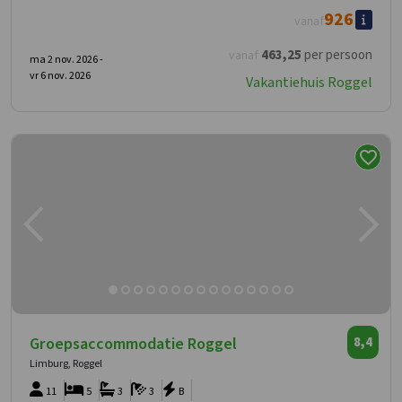
926
vanaf
463
,25
per persoon
vanaf
ma 2 nov. 2026 -
vr 6 nov. 2026
Vakantiehuis Roggel
Groepsaccommodatie Roggel
8,4
Limburg, Roggel
11
5
3
3
B