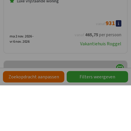
Luxe vrijstaande woning
931
vanaf
465
,75
per persoon
vanaf
ma 2 nov. 2026 -
vr 6 nov. 2026
Vakantiehuis Roggel
Zoekopdracht aanpassen
Filters weergeven
Vakantiehuis Roggel
8,5