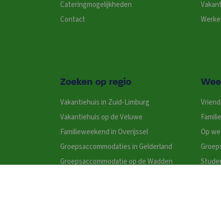
Cateringmogelijkheden
Vakant
Contact
Werken
Zoeken op regio
Wee
Vakantiehuis in Zuid-Limburg
Vrien
Vakantiehuis op de Veluwe
Famil
Familieweekend in Overijssel
Op we
Groepsaccommodaties in Gelderland
Groep
Groepsaccommodatie op de Wadden
Stude
Vakantiehuizen in Gelderland
Wellne
Vakantiehuis in Noord-Brabant
Groepsaccommodatie Friesland