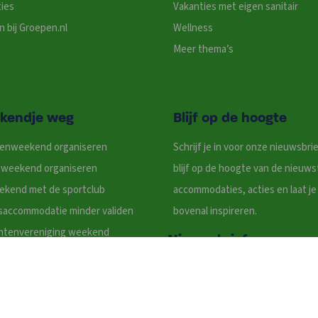
ies
Vakanties met eigen sanitair
 bij Groepen.nl
Wellness
Meer thema’s
kendje weg
Blijf op de hoogte
denweekend organiseren
Schrijf je in voor onze nieuwsbri
ieweekend organiseren
blijf op de hoogte van de nieuws
ekend met de sportclub
accommodaties, acties en laat je
saccommodatie minder validen
bovenal inspireren.
ntenvereniging weekend
Nieuwsbrief
ss voor groepen