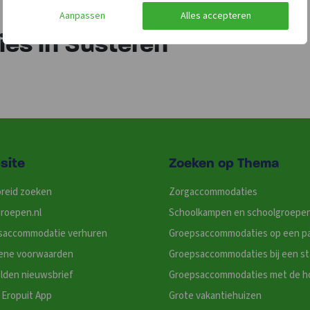
Aanpassen
Alles accepteren
es in Susteren
site
Zoeken op Thema
reid zoeken
Zorgaccommodaties
roepen.nl
Schoolkampen en schoolgroepe
saccommodatie verhuren
Groepsaccommodaties op een p
ene voorwaarden
Groepsaccommodaties bij een s
lden nieuwsbrief
Groepsaccommodaties met de h
Eropuit App
Grote vakantiehuizen