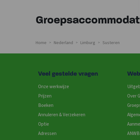
Groepsaccommodati
Home
Nederland
Limburg
Susteren
>
>
>
Veel gestelde vragen
Web
Onze werkwijze
Uitgeb
Prijzen
Over G
Boeken
Groep
Annuleren & Verzekeren
Algem
Optie
Aanme
Adressen
ANWB 