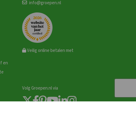
info@groepen.nl
Veilig online betalen met
ef en
te
Volg Groepen.nl via
Zoek & Boek