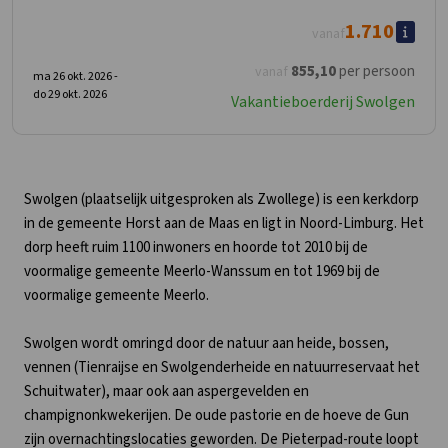
1.710
vanaf
855
,10
per persoon
vanaf
ma 26 okt. 2026 -
do 29 okt. 2026
Vakantieboerderij Swolgen
Swolgen (plaatselijk uitgesproken als Zwollege) is een kerkdorp
in de gemeente Horst aan de Maas en ligt in Noord-Limburg. Het
dorp heeft ruim 1100 inwoners en hoorde tot 2010 bij de
voormalige gemeente Meerlo-Wanssum en tot 1969 bij de
voormalige gemeente Meerlo.
Swolgen wordt omringd door de natuur aan heide, bossen,
vennen (Tienraijse en Swolgenderheide en natuurreservaat het
Schuitwater), maar ook aan aspergevelden en
champignonkwekerijen. De oude pastorie en de hoeve de Gun
zijn overnachtingslocaties geworden. De Pieterpad-route loopt