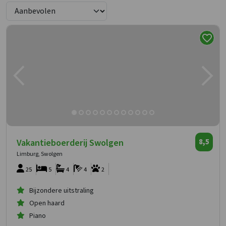
Vakantieboerderij Swolgen
8,5
Limburg, Swolgen
25
5
4
4
2
Bijzondere uitstraling
Open haard
Piano