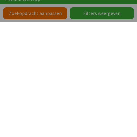
Vakanties
Zoekopdracht aanpassen
Filters weergeven
Werken bij Groepen.nl
Zoeken op Thema
Zorgaccommodaties
Schoolkampen en schoolgroepen
Groepsaccommodaties op een park
Groepsaccommodaties bij een stad
Groepsaccommodaties met de hond
Grote vakantiehuizen
Vakanties met eigen sanitair
Wellness
Meer thema’s