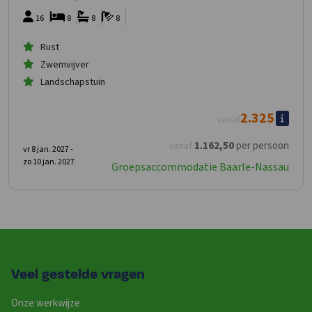
16
8
8
8
Rust
Zwemvijver
Landschapstuin
2.325
vanaf
1.162
,50
per persoon
vanaf
vr 8 jan. 2027 -
zo 10 jan. 2027
Groepsaccommodatie Baarle-Nassau
Veel gestelde vragen
Onze werkwijze