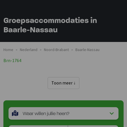
Groepsaccommodaties in
Baarle-Nassau
Home
Nederland
Noord-Brabant
Baarle-Nassau
>
>
>
Brn-1764
Toon meer ↓