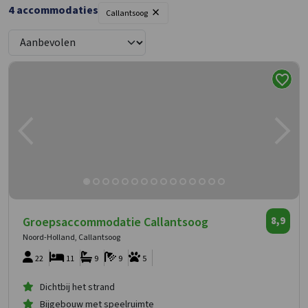
×
4
accommodaties
Callantsoog
Groepsaccommodatie Callantsoog
8,9
Noord-Holland, Callantsoog
22
11
9
9
5
Dichtbij het strand
Bijgebouw met speelruimte