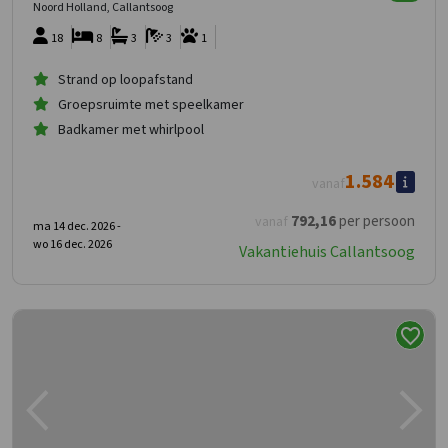
Noord Holland, Callantsoog
18
8
3
3
1
Strand op loopafstand
Groepsruimte met speelkamer
Badkamer met whirlpool
1.584
vanaf
792
,16
per persoon
vanaf
ma 14 dec. 2026 -
wo 16 dec. 2026
Vakantiehuis Callantsoog