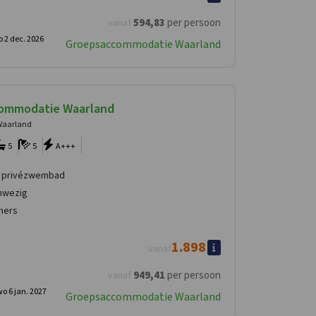
594
,83
per persoon
vanaf
 2 dec. 2026
Groepsaccommodatie Waarland
ommodatie Waarland
Waarland
5
5
A+++
 privézwembad
nwezig
mers
1.898
vanaf
949
,41
per persoon
vanaf
o 6 jan. 2027
Groepsaccommodatie Waarland