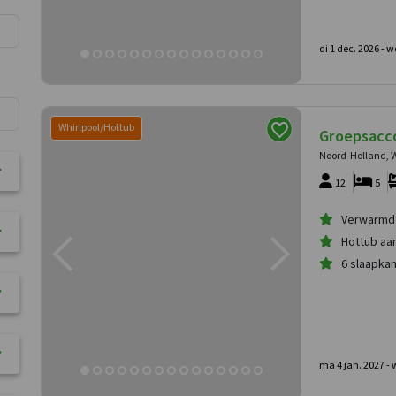
di 1 dec. 2026 -
wo
Whirlpool/Hottub
Groepsacc
Noord-Holland, 
12
5
Verwarmd
Hottub aa
6 slaapka
ma 4 jan. 2027 -
w