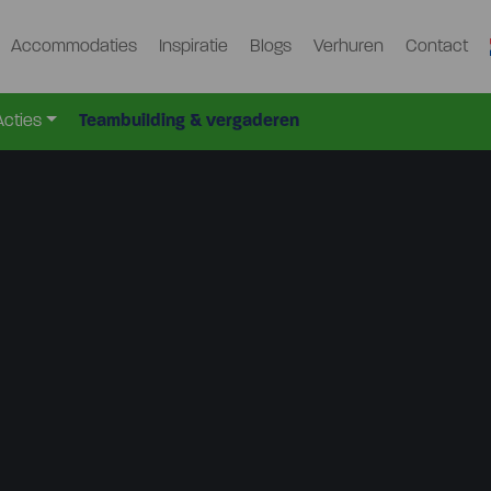
Accommodaties
Inspiratie
Blogs
Verhuren
Contact
Acties
Teambuilding & vergaderen