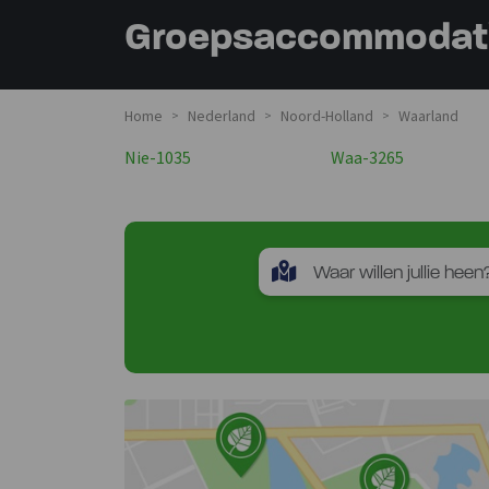
Groepsaccommodati
Home
Nederland
Noord-Holland
Waarland
>
>
>
Nie-1035
Waa-3265