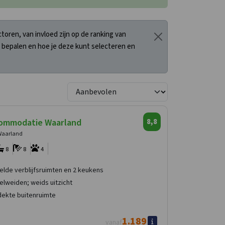
oren, van invloed zijn op de ranking van
 bepalen en hoe je deze kunt selecteren en
ommodatie Waarland
8,8
Waarland
8
8
4
lde verblijfsruimten en 2 keukens
elweiden; weids uitzicht
dekte buitenruimte
1.189
vanaf