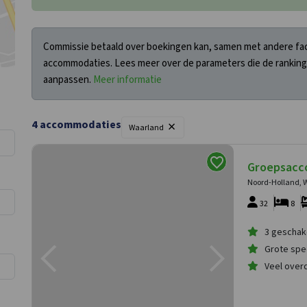
Commissie betaald over boekingen kan, samen met andere fact
accommodaties. Lees meer over de parameters die de ranking
aanpassen.
Meer informatie
×
4
accommodaties
Filters
Waarland
Groepsacc
Noord-Holland, 
32
8
3 geschake
Grote spe
Veel over