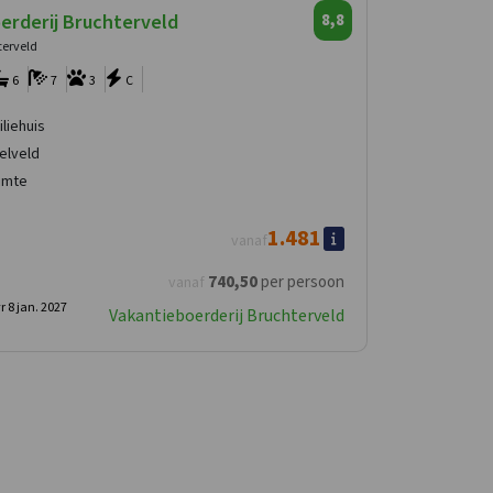
erderij Bruchterveld
8,8
terveld
6
7
3
C
iliehuis
elveld
imte
1.481
vanaf
740
,50
per persoon
vanaf
r 8 jan. 2027
Vakantieboerderij Bruchterveld