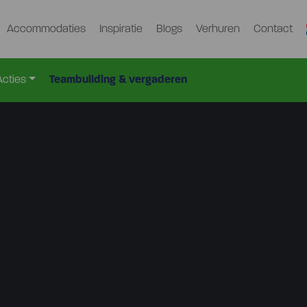
Accommodaties
Inspiratie
Blogs
Verhuren
Contact
Acties
Teambuilding & vergaderen