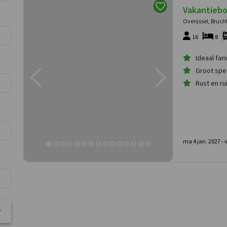
Vakantiebo
Overijssel, Bruch
16
8
Ideaal fam
Groot spe
Rust en ru
ma 4 jan. 2027 -
v