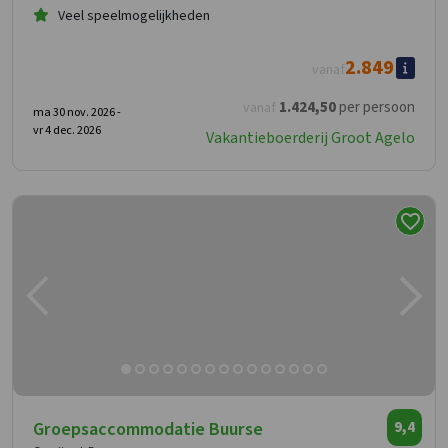
Veel speelmogelijkheden
2.849
vanaf
1.424
,50
per persoon
vanaf
ma 30 nov. 2026 -
vr 4 dec. 2026
Vakantieboerderij Groot Agelo
Groepsaccommodatie Buurse
9,4