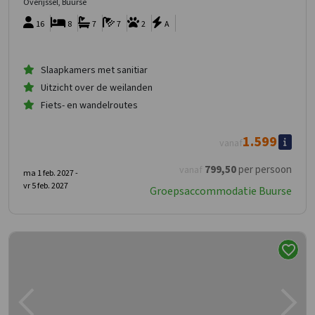
Overijssel, Buurse
16
8
7
7
2
A
Slaapkamers met sanitiar
Uitzicht over de weilanden
Fiets- en wandelroutes
1.599
vanaf
799
,50
per persoon
vanaf
ma 1 feb. 2027 -
vr 5 feb. 2027
Groepsaccommodatie Buurse