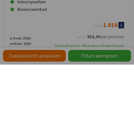
Indoorspeeltuin
Binnenzwembad
1.916
vanaf
958
,00
per persoon
vanaf
vr 6 nov. 2026 -
zo 8 nov. 2026
Vakantiehuis Wierden-Hoge Hexel
Zoekopdracht aanpassen
Filters weergeven
Groepsaccommodatie Buurse
9,2