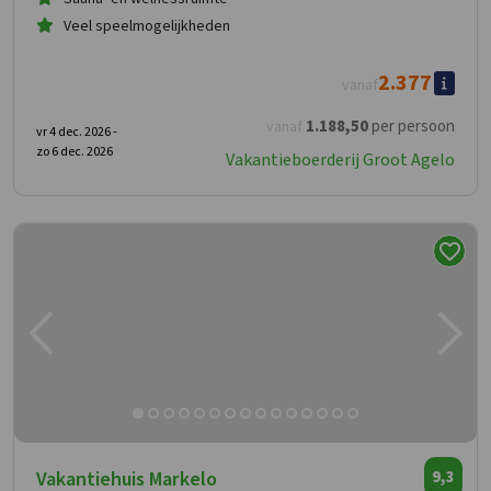
Veel speelmogelijkheden
2.377
vanaf
1.188
,50
per persoon
vanaf
vr 4 dec. 2026 -
zo 6 dec. 2026
Vakantieboerderij Groot Agelo
Vakantiehuis Markelo
9,3