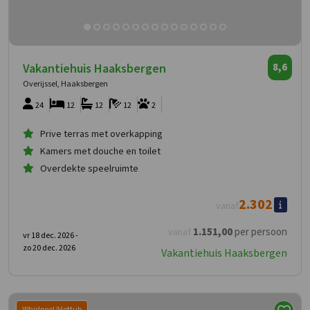
Vakantiehuis Haaksbergen
8,6
Overijssel, Haaksbergen
24
12
12
12
2
Prive terras met overkapping
Kamers met douche en toilet
Overdekte speelruimte
2.302
vanaf
1.151
,00
per persoon
vanaf
vr 18 dec. 2026 -
zo 20 dec. 2026
Vakantiehuis Haaksbergen
Whirlpool/Hottub