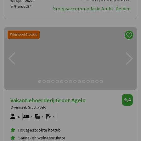
wo 6 jan. 2027 -
vr 8 jan. 2027
Groepsaccommodatie Ambt-Delden
Whirlpool/Hottub
Vakantieboerderij Groot Agelo
9,4
Overijssel, Groot agelo
16
7
7
7
Houtgestookte hottub
Sauna- en welnessruimte