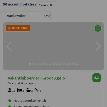
×
36
accommodaties
Twente
Whirlpool/Hottub
Vakantieboerderij Groot Agelo
9,3
Overijssel, Groot agelo
16
8
2
2
Houtgestookte hottub
Sauna- en welnessruimte