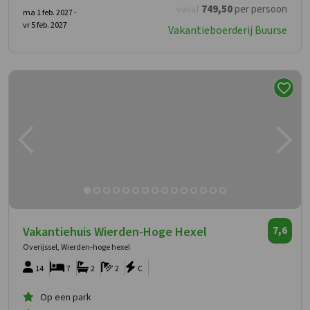
749
,50
per persoon
vanaf
ma 1 feb. 2027 -
vr 5 feb. 2027
Vakantieboerderij Buurse
Vakantiehuis Wierden-Hoge Hexel
7,6
Overijssel, Wierden-hoge hexel
14
7
2
2
C
Op een park