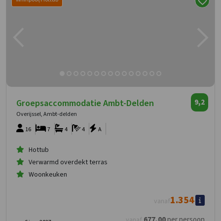
Groepsaccommodatie Ambt-Delden
9,2
Overijssel, Ambt-delden
16
7
4
4
A
Hottub
Verwarmd overdekt terras
Woonkeuken
1.354
vanaf
677
,00
per persoon
vanaf