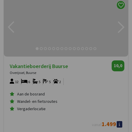
Vakantieboerderij Buurse
10,0
Overijssel, Buurse
12
6
5
5
2
Aan de bosrand
Wandel- en fietsroutes
Vergaderlocatie
1.499
vanaf