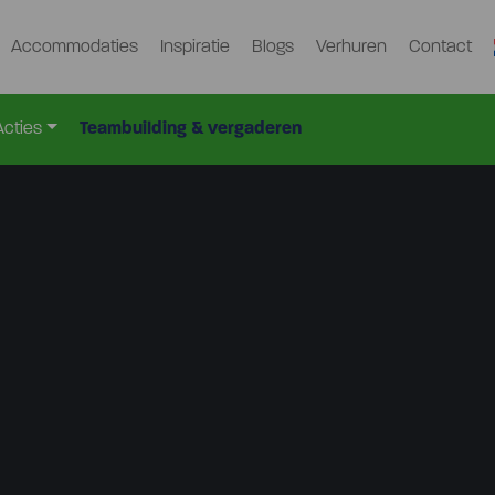
Accommodaties
Inspiratie
Blogs
Verhuren
Contact
Acties
Teambuilding & vergaderen