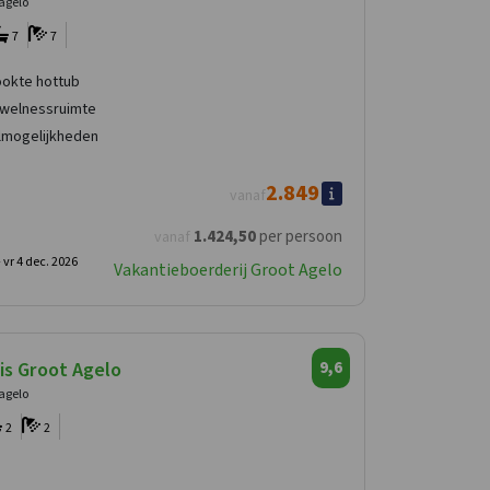
 agelo
7
7
okte hottub
 welnessruimte
lmogelijkheden
2.849
vanaf
1.424
,50
per persoon
vanaf
-
vr 4 dec. 2026
Vakantieboerderij Groot Agelo
is Groot Agelo
9,6
 agelo
2
2