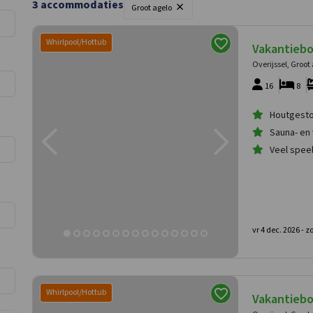
×
3
accommodaties
Groot agelo
Whirlpool/Hottub
Vakantiebo
Overijssel, Groot
16
8
Houtgesto
Sauna- en
Veel spee
vr 4 dec. 2026 -
zo
Whirlpool/Hottub
Vakantiebo