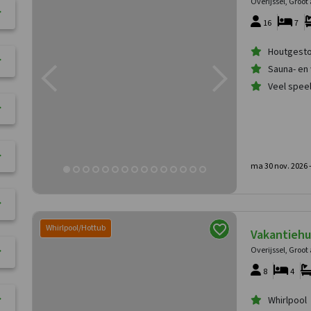
Overijssel, Groot
16
7
Houtgesto
Sauna- en
Veel spee
ma 30 nov. 2026 
Whirlpool/Hottub
Vakantiehu
Overijssel, Groot
8
4
Whirlpool