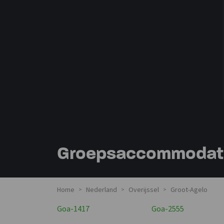
Groepsaccommodatie
Home
Nederland
Overijssel
Groot-Agelo
>
>
>
Goa-1417
Goa-2555