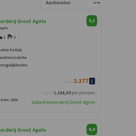
erderij Groot Agelo
9,3
 agelo
2
2
okte hottub
 welnessruimte
lmogelijkheden
2.377
vanaf
1.188
,50
per persoon
vanaf
 6 dec. 2026
Vakantieboerderij Groot Agelo
erderij Groot Agelo
9,4