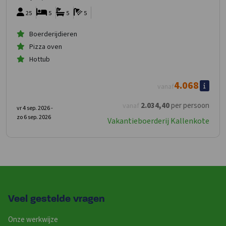
25
5
5
5
Boerderijdieren
Pizza oven
Hottub
4.068
vanaf
2.034
,40
per persoon
vanaf
vr 4 sep. 2026 -
zo 6 sep. 2026
Vakantieboerderij Kallenkote
Veel gestelde vragen
Onze werkwijze