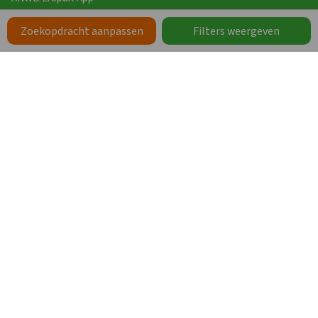
Vakanties
Zoekopdracht aanpassen
Filters weergeven
Werken bij Groepen.nl
Zoeken op Thema
Zorgaccommodaties
Schoolkampen en schoolgroepen
Groepsaccommodaties op een park
Groepsaccommodaties bij een stad
Groepsaccommodaties met de hond
Grote vakantiehuizen
Vakanties met eigen sanitair
Wellness
Meer thema’s