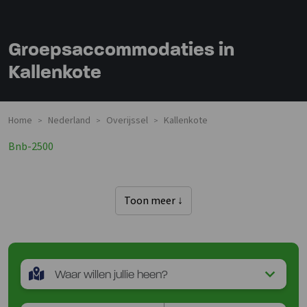
Groepsaccommodaties in
Kallenkote
Home
Nederland
Overijssel
Kallenkote
>
>
>
Bnb-2500
Toon meer ↓