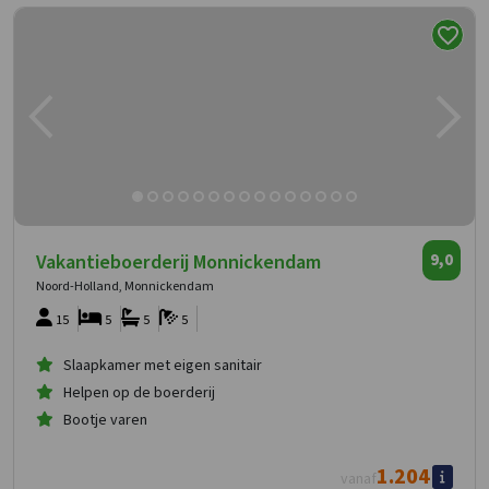
Vakantieboerderij Monnickendam
9,0
Noord-Holland, Monnickendam
15
5
5
5
Slaapkamer met eigen sanitair
Helpen op de boerderij
Bootje varen
1.204
vanaf