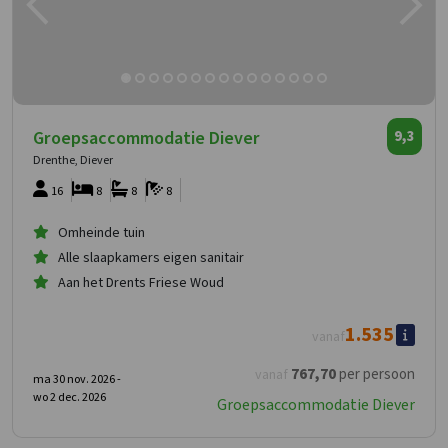
Groepsaccommodatie Diever
9,3
Drenthe, Diever
16
8
8
8
Omheinde tuin
Alle slaapkamers eigen sanitair
Aan het Drents Friese Woud
1.535
vanaf
767
,70
per persoon
vanaf
ma 30 nov. 2026 -
wo 2 dec. 2026
Groepsaccommodatie Diever