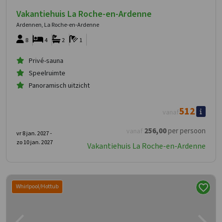
Vakantiehuis La Roche-en-Ardenne
Ardennen, La Roche-en-Ardenne
8
4
2
1
Privé-sauna
Speelruimte
Panoramisch uitzicht
512
vanaf
256
,00
per persoon
vanaf
vr 8 jan. 2027 -
zo 10 jan. 2027
Vakantiehuis La Roche-en-Ardenne
Whirlpool/Hottub