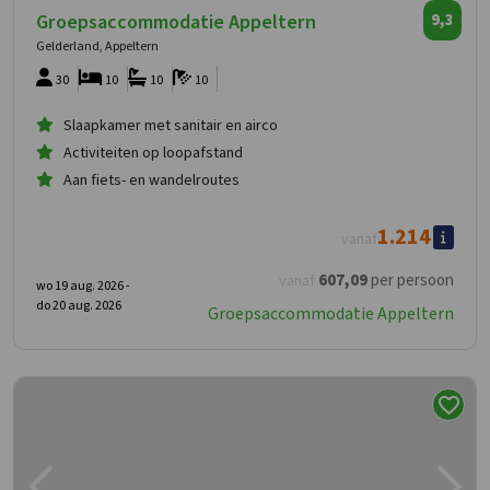
Groepsaccommodatie Appeltern
9,3
Gelderland, Appeltern
30
10
10
10
Slaapkamer met sanitair en airco
Activiteiten op loopafstand
Aan fiets- en wandelroutes
1.214
vanaf
607
,09
per persoon
vanaf
wo 19 aug. 2026 -
do 20 aug. 2026
Groepsaccommodatie Appeltern