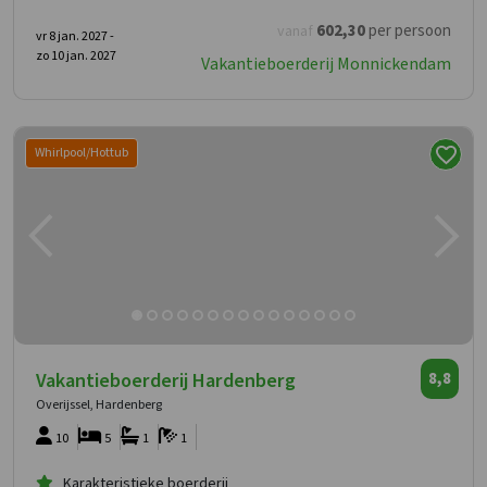
602
,30
per persoon
vanaf
vr 8 jan. 2027 -
zo 10 jan. 2027
Vakantieboerderij Monnickendam
Whirlpool/Hottub
Vakantieboerderij Hardenberg
8,8
Overijssel, Hardenberg
10
5
1
1
Karakteristieke boerderij