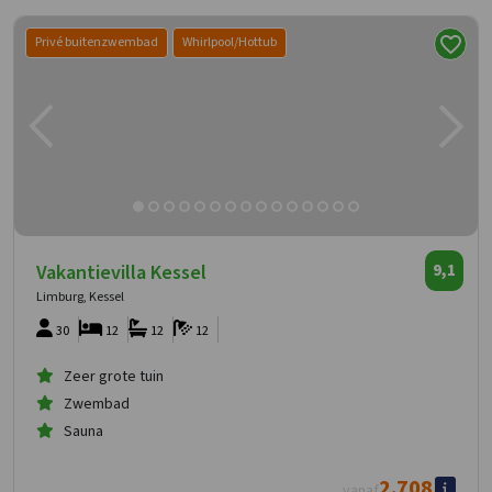
Privé buitenzwembad
Whirlpool/Hottub
Vakantievilla Kessel
9,1
Limburg, Kessel
30
12
12
12
Zeer grote tuin
Zwembad
Sauna
2.708
vanaf