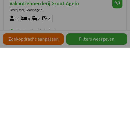
Vakantieboerderij Groot Agelo
9,3
Overijssel, Groot agelo
16
8
2
2
Houtgestookte hottub
Sauna- en welnessruimte
Zoekopdracht aanpassen
Filters weergeven
Veel speelmogelijkheden
2.377
vanaf
1.188
,50
per persoon
vanaf
vr 4 dec. 2026 -
zo 6 dec. 2026
Vakantieboerderij Groot Agelo