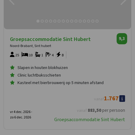
Groepsaccommodatie Sint Hubert
9,3
Noord-Brabant, Sint hubert
25
10
1
4
B
Slapen in houten blokhuizen
Clinic luchtbuksschieten
Kasteel met bierbrouwerij op 5 minuten afstand
1.767
vanaf
883
,50
per persoon
vanaf
vr 4 dec. 2026 -
zo 6 dec. 2026
Groepsaccommodatie Sint Hubert