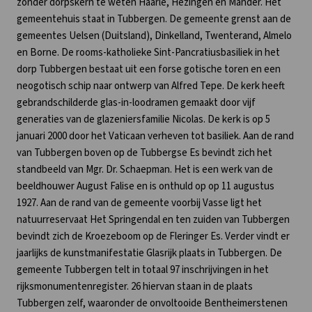
zonder dorpskern te weten Haarle, Hezingen en Mander. Het
gemeentehuis staat in Tubbergen. De gemeente grenst aan de
gemeentes Uelsen (Duitsland), Dinkelland, Twenterand, Almelo
en Borne. De rooms-katholieke Sint-Pancratiusbasiliek in het
dorp Tubbergen bestaat uit een forse gotische toren en een
neogotisch schip naar ontwerp van Alfred Tepe. De kerk heeft
gebrandschilderde glas-in-loodramen gemaakt door vijf
generaties van de glazeniersfamilie Nicolas. De kerk is op 5
januari 2000 door het Vaticaan verheven tot basiliek. Aan de rand
van Tubbergen boven op de Tubbergse Es bevindt zich het
standbeeld van Mgr. Dr. Schaepman. Het is een werk van de
beeldhouwer August Falise en is onthuld op op 11 augustus
1927. Aan de rand van de gemeente voorbij Vasse ligt het
natuurreservaat Het Springendal en ten zuiden van Tubbergen
bevindt zich de Kroezeboom op de Fleringer Es. Verder vindt er
jaarlijks de kunstmanifestatie Glasrijk plaats in Tubbergen. De
gemeente Tubbergen telt in totaal 97 inschrijvingen in het
rijksmonumentenregister. 26 hiervan staan in de plaats
Tubbergen zelf, waaronder de onvoltooide Bentheimerstenen