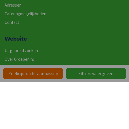
Adressen
Cateringmogelijkheden
Contact
Website
Uitgebreid zoeken
Over Groepen.nl
Groepsaccommodatie verhuren
Zoekopdracht aanpassen
Filters weergeven
Algemene voorwaarden
Aanmelden nieuwsbrief
ANWB Eropuit App
Vakanties
Werken bij Groepen.nl
Zoeken op Thema