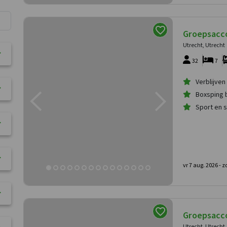
Groepsacc
Utrecht, Utrecht
32
7
Verblijven 
Boxsping
Sport en 
vr 7 aug. 2026 -
zo
Groepsacc
Utrecht, Utrecht