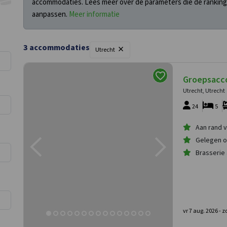
accommodaties. Lees meer over de parameters die de ranking
aanpassen.
Meer informatie
×
3
accommodaties
Filters
Utrecht
Groepsacc
Utrecht, Utrecht
24
5
Aan rand v
Gelegen o
Brasserie
vr 7 aug. 2026 -
zo