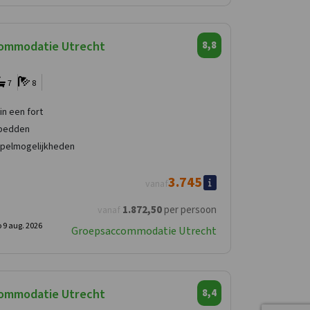
ommodatie Utrecht
8,8
7
8
in een fort
 bedden
spelmogelijkheden
3.745
vanaf
1.872
,50
per persoon
vanaf
 9 aug. 2026
Groepsaccommodatie Utrecht
ommodatie Utrecht
8,4