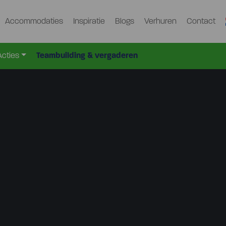
Accommodaties
Inspiratie
Blogs
Verhuren
Contact
Acties
Teambuilding & vergaderen