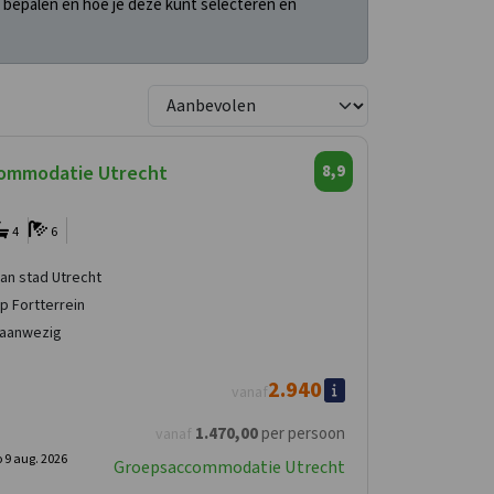
 bepalen en hoe je deze kunt selecteren en
ommodatie Utrecht
8,9
4
6
an stad Utrecht
p Fortterrein
 aanwezig
2.940
vanaf
1.470
,00
per persoon
vanaf
 9 aug. 2026
Groepsaccommodatie Utrecht